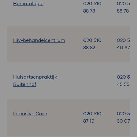
Hematologie
020 510
020 510
88 78
88 78
Hiv-behandelcentrum
020 510
020 599
88 82
40 67
Huisartsenpraktijk
020 599
Buitenhof
45 55
Intensive Care
020 510
020 599
87 19
30 07