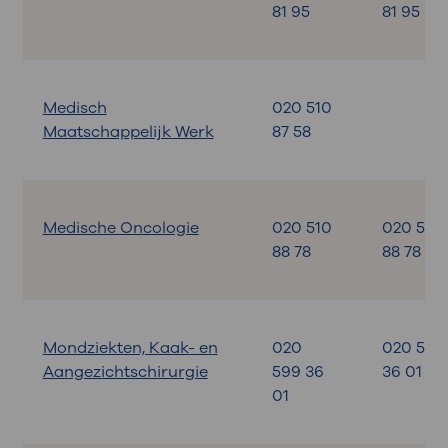
81 95
81 95
Medisch
020 510
Maatschappelijk Werk
87 58
Medische Oncologie
020 510
020 510
88 78
88 78
Mondziekten, Kaak- en
020
020 599
Aangezichtschirurgie
599 36
36 01
01