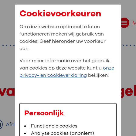
Cookievoorkeuren
Om deze website optimaal te laten
functioneren maken wij gebruik van
cookies. Geef hieronder uw voorkeur
aan.
Voor meer informatie over het gebruik
van cookies op deze website kunt u
onze
r bent u naar op zo
privacy- en cookieverklaring
bekijken.
 website navigatie
van letsel of aang
e uw medische gegevens
en
Persoonlijk
van OLVG. In MijnOLVG kunt u uw medische
Afdrukken
Bloedafname
Functionele cookies
,
MijnOLVG
,
Digitalisering
neer het u uitkomt. OLVG breidt MijnOLVG
Analyse cookies (anoniem)