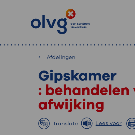
Afdelingen
Gipskamer
: waa
Primaire
Home
MijnOLVG
: behandelen 
: veilig en onlin
Zoekwoorden
afwijking
inzien
Afdeling
MijnOLVG is het patiëntenportaal 
Lees voor
Translate
Veel gezocht:
gegevens zien. Op elk moment, wan