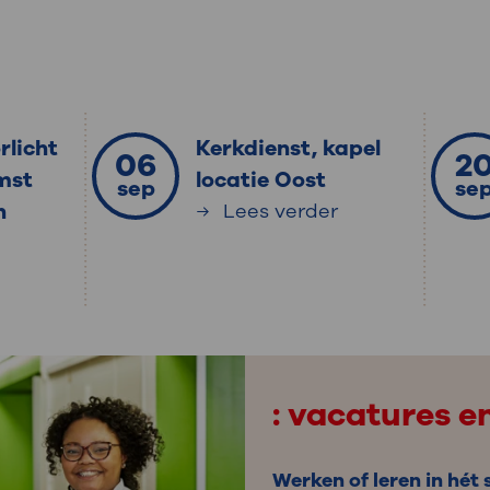
rlicht
Kerkdienst, kapel
06
2
mst
locatie Oost
sep
se
n
Lees verder
vacatures e
Werken of leren in hét