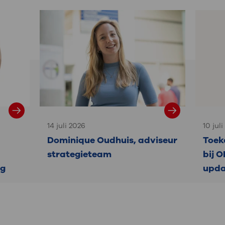
14 juli 2026
10 jul
Dominique Oudhuis, adviseur
Toek
strategieteam
bij O
ng
upda