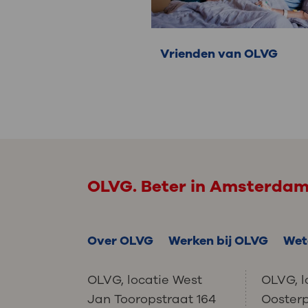
Vrienden van OLVG
OLVG. Beter in Amsterda
Over OLVG
Werken bij OLVG
Wet
OLVG, locatie West
OLVG, l
Jan Tooropstraat 164
Ooster