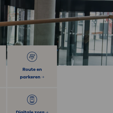
: naar uw dossier
Inloggen MijnOLVG
Route en
parkeren
Digitale zorg