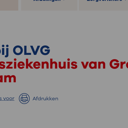
ij OLVG
dsziekenhuis van Gr
am
s voor
Afdrukken