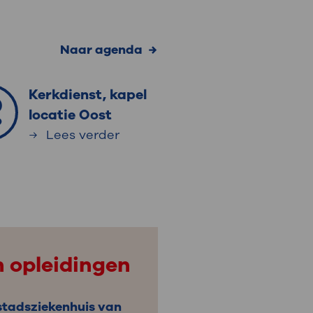
Naar agenda
Kerkdienst, kapel
0
locatie Oost
p
Lees verder
n opleidingen
 stadsziekenhuis van