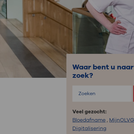
Medische
steeds verder uit, zodat u zelf mee
we u sneller helpen.
Uw bezoe
Direct naar MijnOLVG
Lee
Uw verbli
Waar bent u naar
zoek?
Werken b
Veel gezocht:
Contact
Bloedafname
,
MijnOLV
Digitalisering