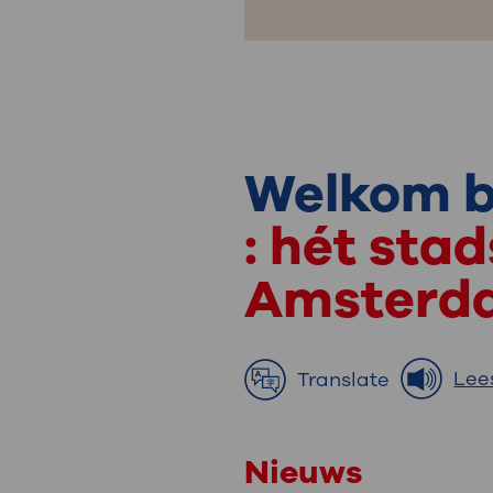
Welkom b
: hét sta
Amsterd
Lee
Translate
Nieuws