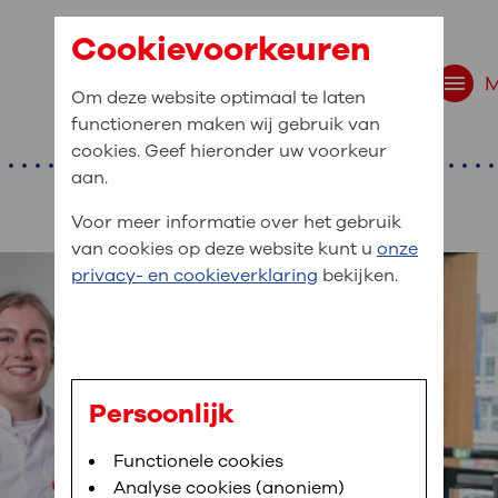
Cookievoorkeuren
Om deze website optimaal te laten
functioneren maken wij gebruik van
cookies. Geef hieronder uw voorkeur
aan.
Voor meer informatie over het gebruik
van cookies op deze website kunt u
onze
r bent u naar op zo
privacy- en cookieverklaring
bekijken.
 website navigatie
e uw medische gegevens
en
Persoonlijk
van OLVG. In MijnOLVG kunt u uw medische
Bloedafname
Functionele cookies
,
MijnOLVG
,
Digitalisering
neer het u uitkomt. OLVG breidt MijnOLVG
Analyse cookies (anoniem)