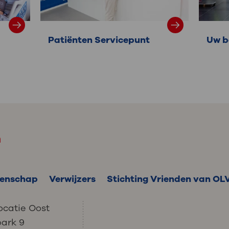
Patiënten Servicepunt
Uw b
m
enschap
Verwijzers
Stichting Vrienden van OL
ocatie Oost
park 9