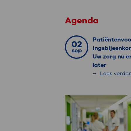
Agenda
Patiëntenvoo
02
ingsbijeenko
sep
Uw zorg nu e
later
Lees verder