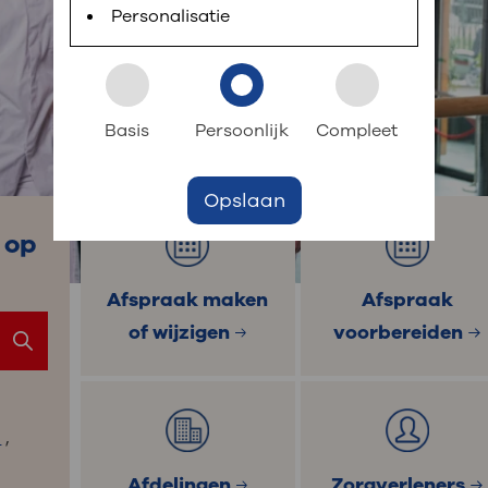
 informatie
r digitaal kunt regelen. Met MijnOLVG kunnen
Personalisatie
k aan OLVG
s meer
Basis
Persoonlijk
Compleet
Opslaan
jf in OLVG
 op
Afspraak maken
Afspraak
ij OLVG
of wijzigen
voorbereiden
G
,
Afdelingen
Zorgverleners