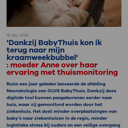
18 dec 2025
'Dankzij BabyThuis kon ik
terug naar mijn
kraamweekbubbel'
: moeder Anne over haar
ervaring met thuismonitoring
Ruim een jaar geleden lanceerde de afdeling
Neonatologie van OLVG BabyThuis. Dankzij deze
digitale tool kunnen pasgeborenen eerder naar
huis, waar zij gemonitord worden door het
ziekenhuis. Het doel: minder overplaatsingen van
baby’s naar ziekenhuizen in de regio, minder
logistieke stress bij ouders en een veilige overgang