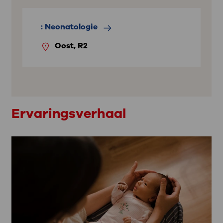
: Neonatologie
Oost, R2
Ervaringsverhaal