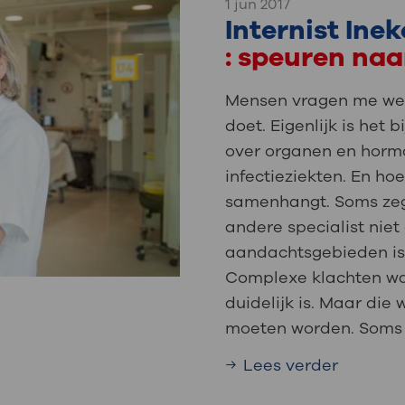
1 jun 2017
Internist Ine
: speuren naa
Mensen vragen me wel 
doet. Eigenlijk is het b
over organen en horm
infectieziekten. En ho
samenhangt. Soms zeg 
andere specialist niet
aandachtsgebieden is
Complexe klachten wa
duidelijk is. Maar die
moeten worden. Soms z
Lees verder