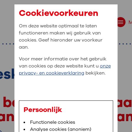
Cookievoorkeuren
Om deze website optimaal te laten
functioneren maken wij gebruik van
cookies. Geef hieronder uw voorkeur
aan.
Voor meer informatie over het gebruik
van cookies op deze website kunt u
onze
eskunde
r bent u naar op zo
privacy- en cookieverklaring
bekijken.
 website navigatie
e uw medische gegevens
n
behandeling
bij
aa
en
Persoonlijk
an
inwendige orga
van OLVG. In MijnOLVG kunt u uw medische
Bloedafname
Functionele cookies
,
MijnOLVG
,
Digitalisering
neer het u uitkomt. OLVG breidt MijnOLVG
Analyse cookies (anoniem)