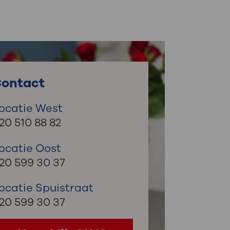
: naar uw dossier
Inloggen MijnOLVG
ontact
ocatie West
20 510 88 82
ocatie Oost
20 599 30 37
ocatie Spuistraat
20 599 30 37