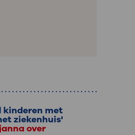
el kinderen met
het ziekenhuis'
Sjanna over