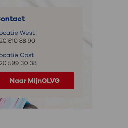
: naar uw dossier
ontact
Inloggen MijnOLVG
ocatie West
20 510 88 90
ocatie Oost
20 599 30 38
Naar MijnOLVG