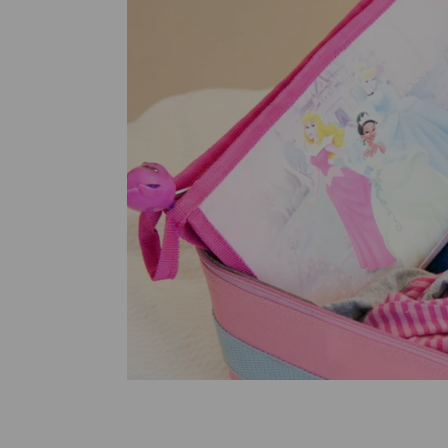
Medische
steeds verder uit, zodat u zelf mee
we u sneller helpen.
Uw bezoe
Direct naar MijnOLVG
Lee
Uw verbli
Werken b
Contact