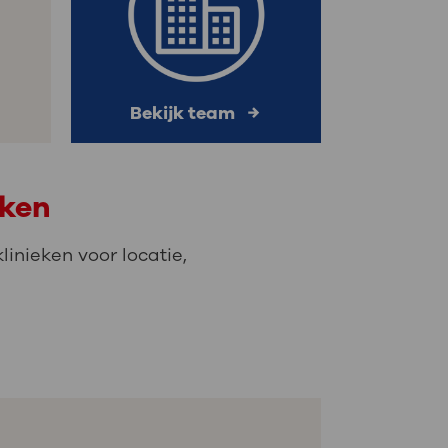
Bekijk team
eken
inieken voor locatie,