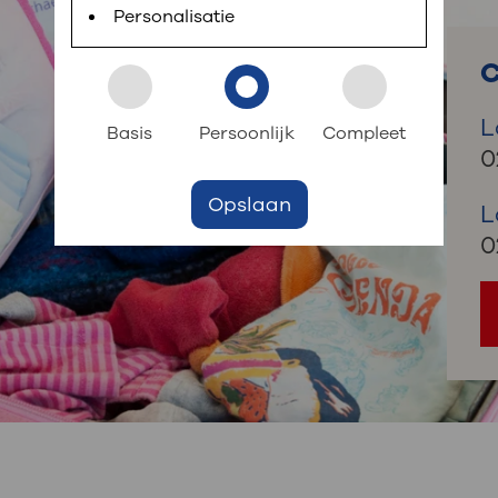
 informatie
r digitaal kunt regelen. Met MijnOLVG kunnen
Personalisatie
C
k aan OLVG
s meer
L
Basis
Persoonlijk
Compleet
0
Opslaan
jf in OLVG
L
0
ij OLVG