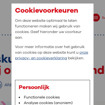
Cookievoorkeuren
Om deze website optimaal te laten
functioneren maken wij gebruik van
cookies. Geef hieronder uw voorkeur
aan.
Voor meer informatie over het gebruik
van cookies op deze website kunt u
onze
skunde
r bent u naar op zo
privacy- en cookieverklaring
bekijken.
 website navigatie
bij ons in goede han
e uw medische gegevens
en
Afdrukken
Persoonlijk
van OLVG. In MijnOLVG kunt u uw medische
Bloedafname
Functionele cookies
,
MijnOLVG
,
Digitalisering
neer het u uitkomt. OLVG breidt MijnOLVG
Analyse cookies (anoniem)