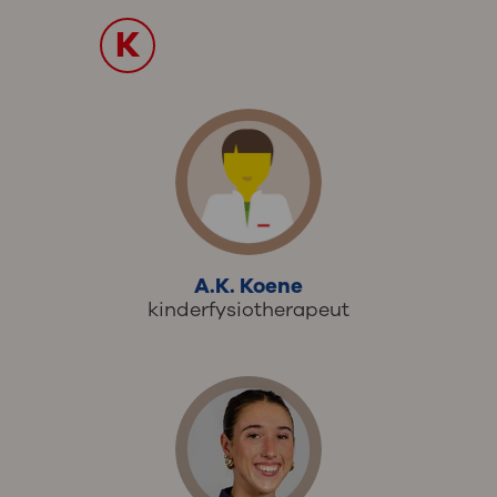
K
A.K. Koene
kinderfysiotherapeut