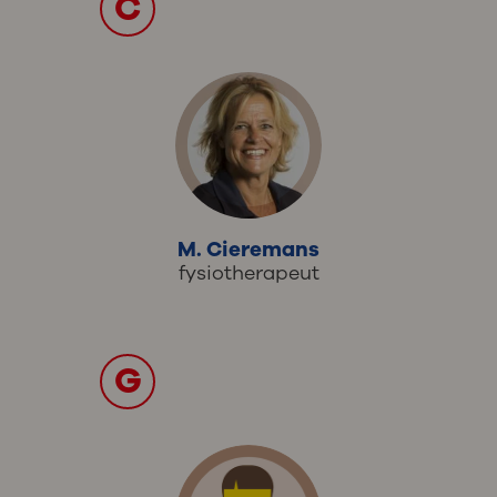
C
M. Cieremans
fysiotherapeut
G