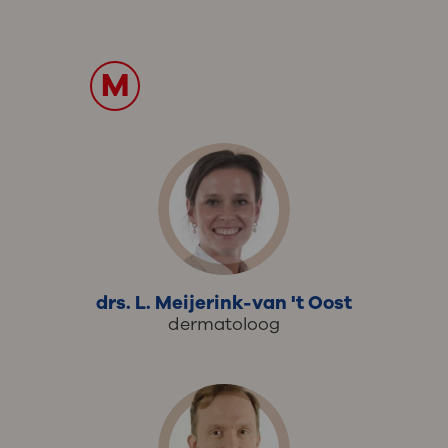
M
drs. L. Meijerink-van 't Oost
dermatoloog