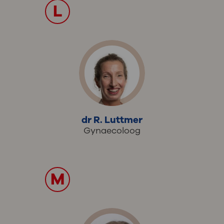
L
dr R. Luttmer
Gynaecoloog
M