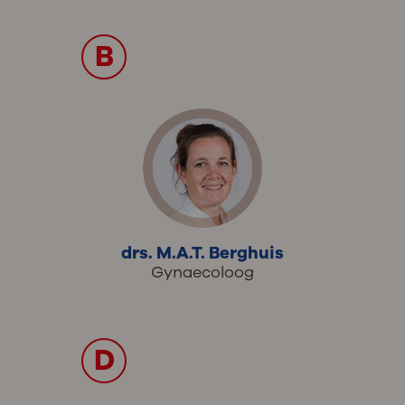
B
drs. M.A.T. Berghuis
Gynaecoloog
D