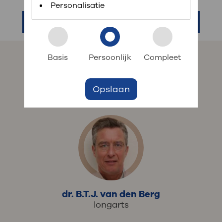
Personalisatie
Contact
Inloggen met DigiD
Longgeneeskunde
Download de MijnOLVG-app in de App Store of
: snel iets regelen?
Google Play Store of ga naar www.mijnolvg.nl.
Basis
Persoonlijk
Compleet
Log daarna eenvoudig in met uw DigiD.
Afspraak maken
Zoek een zorgverlener
B
Opslaan
Bezoektijden
Route en parkeren
: naar uw dossier
Inloggen MijnOLVG
dr. B.T.J. van den Berg
longarts