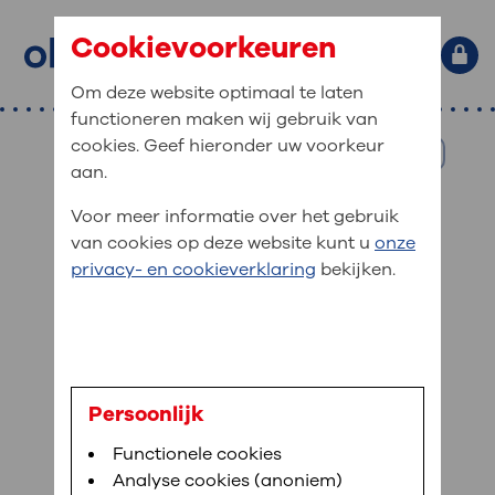
Cookievoorkeuren
Om deze website optimaal te laten
functioneren maken wij gebruik van
Primaire website navigatie
: waar bent u naar op zoek?
cookies. Geef hieronder uw voorkeur
Home
NL
MijnOLVG
Home
aan.
Zorgverleners
: veilig en online uw medische
Zoekwoorden
: onze zorgverleners
Voor meer informatie over het gebruik
gegevens inzien
Afdelingen
van cookies op deze website kunt u
onze
helpen u graag
Veel gezocht:
Bloedafname
,
MijnOLVG
,
Digitalisering
privacy- en cookieverklaring
bekijken.
MijnOLVG is het patiëntenportaal van OLVG. In
Medische informatie
MijnOLVG kunt u uw medische gegevens zien. Op
Lees voor
Translate
elk moment, wanneer het u uitkomt. OLVG breidt
Uw bezoek aan OLVG
MijnOLVG steeds verder uit, zodat u zelf meer
Afdrukken
digitaal kunt regelen. Met MijnOLVG kunnen we u
sneller helpen.
Uw verblijf in OLVG
De zorgverleners van OLVG zorgen
Persoonlijk
goed voor u. U vindt op deze pagina
Functionele cookies
welke zorgverleners in OLVG werken en
Direct naar MijnOLVG
Lees meer
Werken bij OLVG
Analyse cookies (anoniem)
wat hun specialisme is.