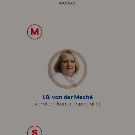
werker
M
I.B. van der Meché
verpleegkundig specialist
S