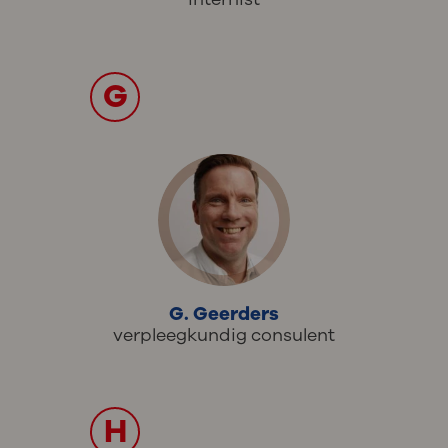
G
G. Geerders
verpleegkundig consulent
H