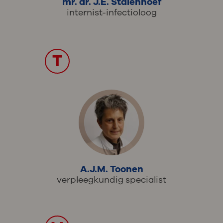
mr. dr. J.E. Stalenhoef
internist-infectioloog
T
A.J.M. Toonen
verpleegkundig specialist