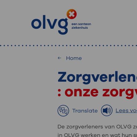
Home
Zorgverlen
: waa
Primaire
Home
MijnOLVG
: onze zor
: veilig en onlin
Zoekwoorden
inzien
Afdeling
Lees vo
Translate
MijnOLVG is het patiëntenportaal 
De zorgverleners van OLVG zo
Veel gezocht:
gegevens zien. Op elk moment, wan
in OLVG werken en wat hun sp