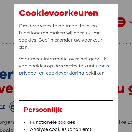
Cookievoorkeuren
Om deze website optimaal te laten
functioneren maken wij gebruik van
cookies. Geef hieronder uw voorkeur
aan.
Voor meer informatie over het gebruik
van cookies op deze website kunt u
onze
ers
r bent u naar op zo
privacy- en cookieverklaring
bekijken.
 website navigatie
gverleners helpen u
e uw medische gegevens
en
or
Afdrukken
Persoonlijk
van OLVG. In MijnOLVG kunt u uw medische
rgen goed voor u. U vindt op deze pagina welke z
Bloedafname
Functionele cookies
,
MijnOLVG
,
Digitalisering
neer het u uitkomt. OLVG breidt MijnOLVG
Analyse cookies (anoniem)
ecialisme is.