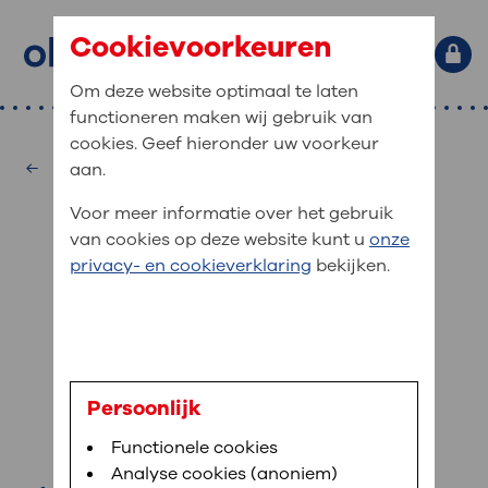
Cookievoorkeuren
Om deze website optimaal te laten
functioneren maken wij gebruik van
Primaire website navigatie
: waar bent u naar op zoek?
cookies. Geef hieronder uw voorkeur
MijnOLVG
Home
Hematologie
aan.
: veilig en online uw medische
Zoekwoorden
Voor meer informatie over het gebruik
gegevens inzien
Afdelingen
van cookies op deze website kunt u
onze
Veel gezocht:
Bloedafname
,
MijnOLVG
,
Digitalisering
privacy- en cookieverklaring
bekijken.
MijnOLVG is het patiëntenportaal van OLVG. In
Medische informatie
MijnOLVG kunt u uw medische gegevens zien. Op
elk moment, wanneer het u uitkomt. OLVG breidt
Uw bezoek aan OLVG
MijnOLVG steeds verder uit, zodat u zelf meer
digitaal kunt regelen. Met MijnOLVG kunnen we u
L. Meulenbeek
sneller helpen.
Uw verblijf in OLVG
Persoonlijk
verpleegkundig specialist
Functionele cookies
Direct naar MijnOLVG
Lees meer
Werken bij OLVG
Analyse cookies (anoniem)