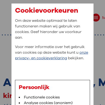
Cookievoorkeuren
Om deze website optimaal te laten
functioneren maken wij gebruik van
cookies. Geef hieronder uw voorkeur
aan.
Voor meer informatie over het gebruik
van cookies op deze website kunt u
onze
r bent u naar op zo
privacy- en cookieverklaring
bekijken.
 website navigatie
e uw medische gegevens
A.A.M. Verhoeve, 
en
Persoonlijk
kinderfysiotherapeut
van OLVG. In MijnOLVG kunt u uw medische
Bloedafname
Functionele cookies
,
MijnOLVG
,
Digitalisering
neer het u uitkomt. OLVG breidt MijnOLVG
Analyse cookies (anoniem)