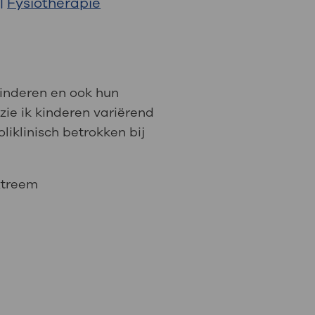
|
Fysiotherapie
: naar uw dossier
Inloggen MijnOLVG
kinderen en ook hun
zie ik kinderen variërend
liklinisch betrokken bij
xtreem