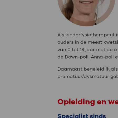
Medische
steeds verder uit, zodat u zelf mee
we u sneller helpen.
Uw bezoe
Direct naar MijnOLVG
Lee
Als kinderfysiotherapeut 
ouders in de meest kwetsb
Uw verbli
van 0 tot 18 jaar met de 
de Down-poli, Anna-poli e
Daarnaast begeleid ik al
Werken b
prematuur/dysmatuur geb
Contact
Opleiding en w
Specialist sinds