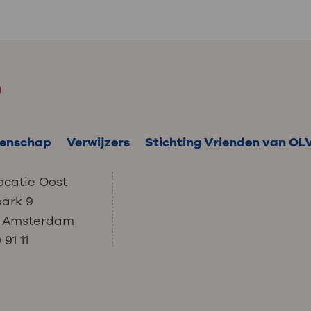
m
enschap
Verwijzers
Stichting Vrienden van OL
ocatie Oost
park 9
C Amsterdam
91 11