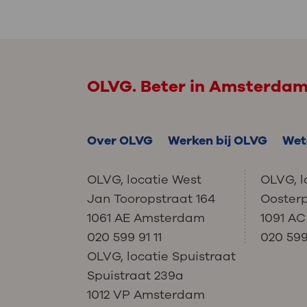
OLVG. Beter in Amsterda
Over OLVG
Werken bij OLVG
Wet
OLVG, locatie West
OLVG, l
Jan Tooropstraat 164
Ooster
1061 AE Amsterdam
1091 A
020 599 91 11
020 599 
OLVG, locatie Spuistraat
Spuistraat 239a
1012 VP Amsterdam