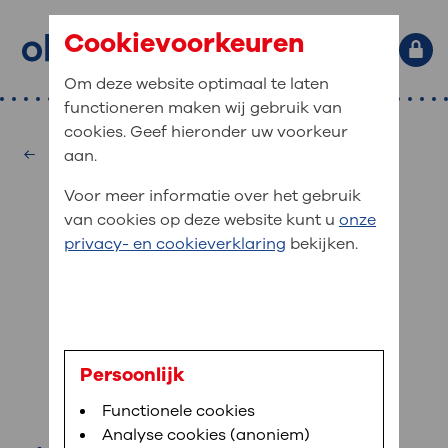
Cookievoorkeuren
Om deze website optimaal te laten
functioneren maken wij gebruik van
Primaire website navigatie
: waar bent u naar op zoek?
cookies. Geef hieronder uw voorkeur
MijnOLVG
Home
Fysiotherapie
aan.
: veilig en online uw medische
Zoekwoorden
Voor meer informatie over het gebruik
gegevens inzien
Afdelingen
van cookies op deze website kunt u
onze
Veel gezocht:
Bloedafname
,
MijnOLVG
,
Digitalisering
privacy- en cookieverklaring
bekijken.
MijnOLVG is het patiëntenportaal van OLVG. In
Medische informatie
MijnOLVG kunt u uw medische gegevens zien. Op
elk moment, wanneer het u uitkomt. OLVG breidt
Uw bezoek aan OLVG
MijnOLVG steeds verder uit, zodat u zelf meer
digitaal kunt regelen. Met MijnOLVG kunnen we u
N. Heuwekemeijer
sneller helpen.
Uw verblijf in OLVG
Persoonlijk
fysiotherapeut
Functionele cookies
Direct naar MijnOLVG
Lees meer
Werken bij OLVG
Analyse cookies (anoniem)