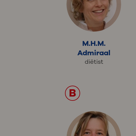
M.H.M.
Admiraal
diëtist
B