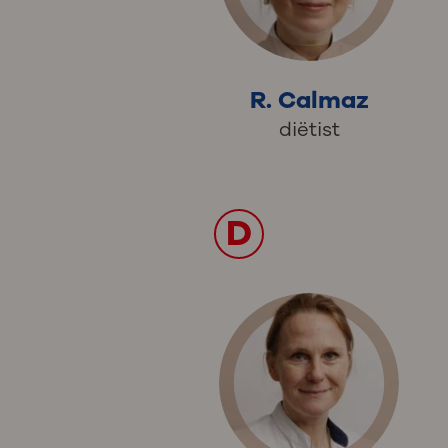
R. Calmaz
diëtist
D