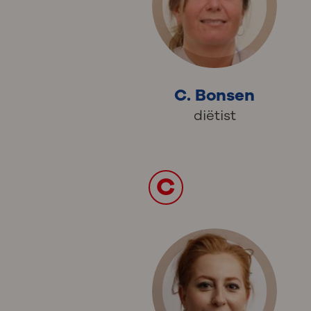
C. Bonsen
diëtist
C