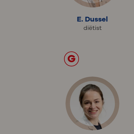
E. Dussel
diëtist
G