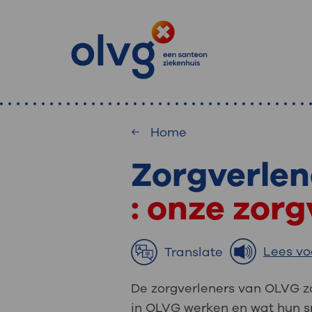
Home
Zorgverlen
: waa
Primaire
Home
MijnOLVG
: onze zor
: veilig en onlin
Zoekwoorden
inzien
Afdeling
Lees vo
Translate
MijnOLVG is het patiëntenportaal 
De zorgverleners van OLVG zo
Veel gezocht:
gegevens zien. Op elk moment, wan
in OLVG werken en wat hun sp