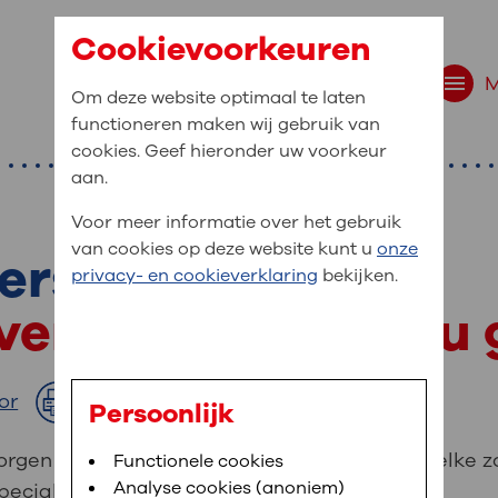
Cookievoorkeuren
Om deze website optimaal te laten
functioneren maken wij gebruik van
cookies. Geef hieronder uw voorkeur
aan.
Voor meer informatie over het gebruik
van cookies op deze website kunt u
onze
ers
r bent u naar op zo
privacy- en cookieverklaring
bekijken.
 website navigatie
gverleners helpen u
e uw medische gegevens
en
or
Afdrukken
Persoonlijk
van OLVG. In MijnOLVG kunt u uw medische
rgen goed voor u. U vindt op deze pagina welke z
Bloedafname
Functionele cookies
,
MijnOLVG
,
Digitalisering
neer het u uitkomt. OLVG breidt MijnOLVG
Analyse cookies (anoniem)
ecialisme is.