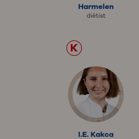
Harmelen
diëtist
K
I.E. Kakca