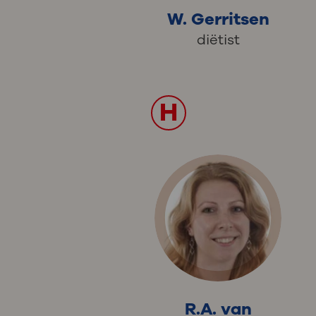
W. Gerritsen
diëtist
H
R.A. van