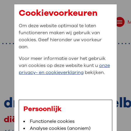
Cookievoorkeuren
Om deze website optimaal te laten
functioneren maken wij gebruik van
cookies. Geef hieronder uw voorkeur
aan.
Voor meer informatie over het gebruik
van cookies op deze website kunt u
onze
r bent u naar op zo
privacy- en cookieverklaring
bekijken.
 website navigatie
e uw medische gegevens
drs. M.M. Migchel
en
Persoonlijk
diëtist
van OLVG. In MijnOLVG kunt u uw medische
Bloedafname
Functionele cookies
,
MijnOLVG
,
Digitalisering
neer het u uitkomt. OLVG breidt MijnOLVG
Analyse cookies (anoniem)