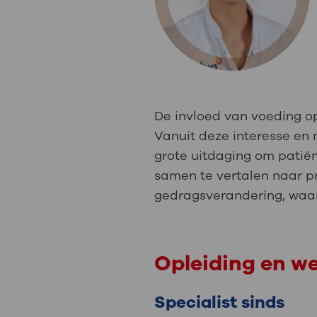
Medische
steeds verder uit, zodat u zelf mee
we u sneller helpen.
Uw bezoe
Direct naar MijnOLVG
Lee
De invloed van voeding op 
Uw verbli
Vanuit deze interesse en 
grote uitdaging om patiën
samen te vertalen naar pr
gedragsverandering, waar
Werken b
Opleiding en w
Contact
Specialist sinds