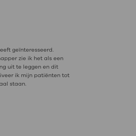
: naar uw dossier
Inloggen MijnOLVG
heeft geïnteresseerd.
apper zie ik het als een
 uit te leggen en dit
veer ik mijn patiënten tot
aal staan.