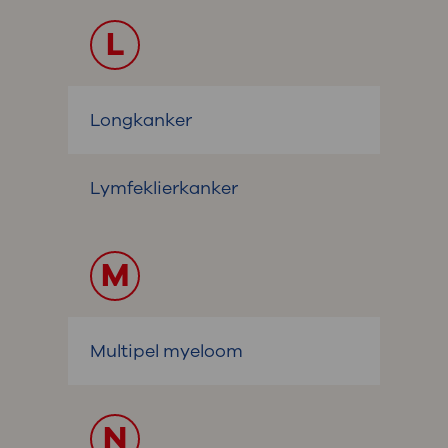
L
Longkanker
Lymfeklierkanker
M
Multipel myeloom
N