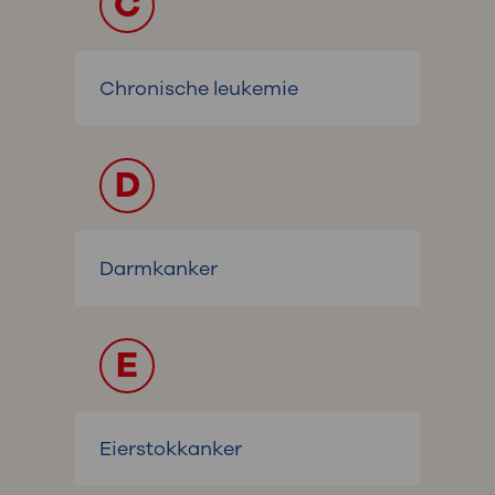
C
Chronische leukemie
D
Darmkanker
E
Eierstokkanker