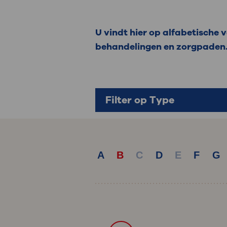
Medische
steeds verder uit, zodat u zelf mee
we u sneller helpen.
U vindt hier op alfabetische
behandelingen en zorgpaden
Uw bezoe
Direct naar MijnOLVG
Lee
Uw verbli
Filter op Type
Werken b
A
B
C
D
E
F
G
Contact