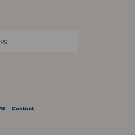
oog
VG
Contact