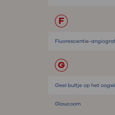
F
Fluorescentie-angiograf
G
Geel bultje op het oogwi
Glaucoom