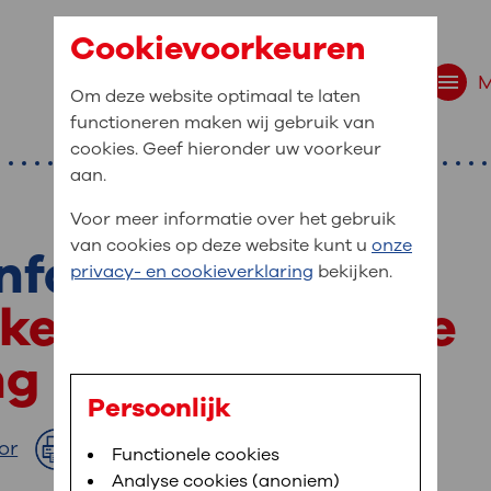
Cookievoorkeuren
Om deze website optimaal te laten
functioneren maken wij gebruik van
cookies. Geef hieronder uw voorkeur
aan.
Voor meer informatie over het gebruik
van cookies op deze website kunt u
onze
nformatie
r bent u naar op zo
privacy- en cookieverklaring
bekijken.
 website navigatie
kken u actief bij de
e uw medische gegevens
ng
en
Persoonlijk
van OLVG. In MijnOLVG kunt u uw medische
or
Afdrukken
Bloedafname
Functionele cookies
,
MijnOLVG
,
Uw bezoek aan OLVG
neer het u uitkomt. OLVG breidt MijnOLVG
Analyse cookies (anoniem)