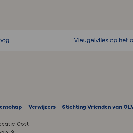
 oog
Vleugelvlies op het 
m
enschap
Verwijzers
Stichting Vrienden van OL
ocatie Oost
park 9