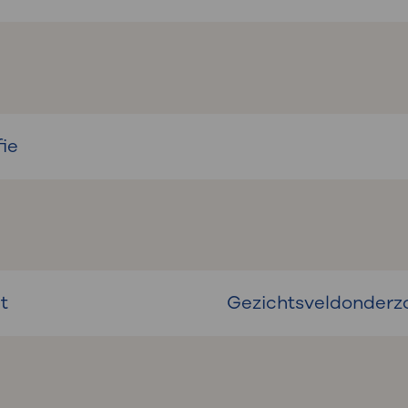
ie
t
Gezichtsveldonderz