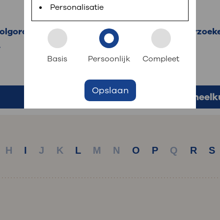
 informatie
r digitaal kunt regelen. Met MijnOLVG kunnen
Personalisatie
 volgorde informatie over aandoeningen, onderzoek
.
k aan OLVG
s meer
Basis
Persoonlijk
Compleet
Opslaan
jf in OLVG
Oogheelk
ij OLVG
H
I
J
K
L
M
N
O
P
Q
R
S