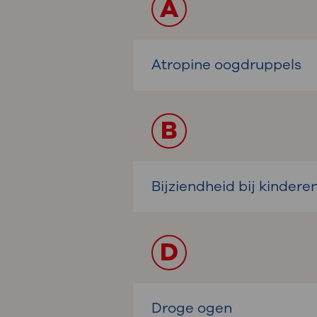
A
Atropine oogdruppels
B
Bijziendheid bij kindere
D
Droge ogen