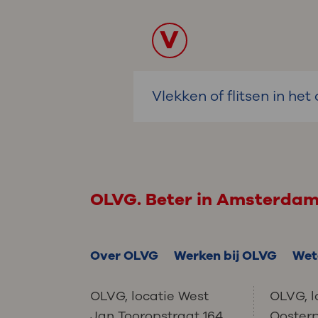
V
Vlekken of flitsen in het
OLVG. Beter in Amsterda
Over OLVG
Werken bij OLVG
Wet
OLVG, locatie West
OLVG, l
Jan Tooropstraat 164
Ooster