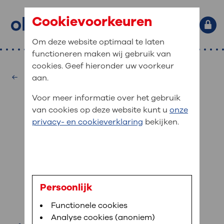
Cookievoorkeuren
Om deze website optimaal te laten
functioneren maken wij gebruik van
Primaire website navigatie
: waar bent u naar op zoek?
cookies. Geef hieronder uw voorkeur
MijnOLVG
Home
Kindergeneeskunde
aan.
: veilig en online uw medische
Zoekwoorden
Voor meer informatie over het gebruik
gegevens inzien
Afdelingen
van cookies op deze website kunt u
onze
Veel gezocht:
Bloedafname
,
MijnOLVG
,
Digitalisering
privacy- en cookieverklaring
bekijken.
MijnOLVG is het patiëntenportaal van OLVG. In
Medische informatie
MijnOLVG kunt u uw medische gegevens zien. Op
elk moment, wanneer het u uitkomt. OLVG breidt
Uw bezoek aan OLVG
MijnOLVG steeds verder uit, zodat u zelf meer
digitaal kunt regelen. Met MijnOLVG kunnen we u
drs. H. van Laerhoven
sneller helpen.
Uw verblijf in OLVG
Persoonlijk
kinderarts-neonatoloog
Functionele cookies
Direct naar MijnOLVG
Lees meer
Werken bij OLVG
Analyse cookies (anoniem)