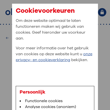
Cookievoorkeuren
Om deze website optimaal te laten
functioneren maken wij gebruik van
Primaire website navigatie
: waar bent u naar op zoek?
cookies. Geef hieronder uw voorkeur
MijnOLVG
Home
Geriatrie
aan.
: veilig en online uw medische
Zoekwoorden
Voor meer informatie over het gebruik
gegevens inzien
Afdelingen
van cookies op deze website kunt u
onze
Veel gezocht:
Bloedafname
,
MijnOLVG
,
Digitalisering
privacy- en cookieverklaring
bekijken.
MijnOLVG is het patiëntenportaal van OLVG. In
Medische informatie
MijnOLVG kunt u uw medische gegevens zien. Op
elk moment, wanneer het u uitkomt. OLVG breidt
Uw bezoek aan OLVG
MijnOLVG steeds verder uit, zodat u zelf meer
digitaal kunt regelen. Met MijnOLVG kunnen we u
C.M Ritsma - Tamminga
sneller helpen.
Uw verblijf in OLVG
Persoonlijk
geriatrieverpleegkundige,
Functionele cookies
Direct naar MijnOLVG
Lees meer
Werken bij OLVG
verpleegkundige
Analyse cookies (anoniem)