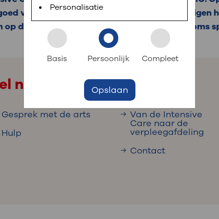
 informatie
r digitaal kunt regelen. Met MijnOLVG kunnen
Personalisatie
goed voor uw naaste. Artsen en verpleegkundigen 
op de Intensive Care intensief is, gelden er soms sp
k aan OLVG
s meer
Basis
Persoonlijk
Compleet
el naar
Opslaan
jf in OLVG
Gesprek met de arts
Van de Intensive
Care naar de
verpleegafdeling
Hulp
ij OLVG
Contact