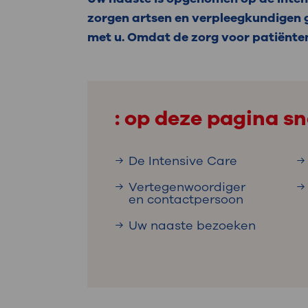
Medische
steeds verder uit, zodat u zelf mee
zorgen artsen en verpleegkundigen 
we u sneller helpen.
met u. Omdat de zorg voor patiënten 
Uw bezoe
Direct naar MijnOLVG
Lee
: op deze pagina sn
Uw verbli
De Intensive Care
Vertegenwoordiger
Werken b
en contactpersoon
Uw naaste bezoeken
Contact