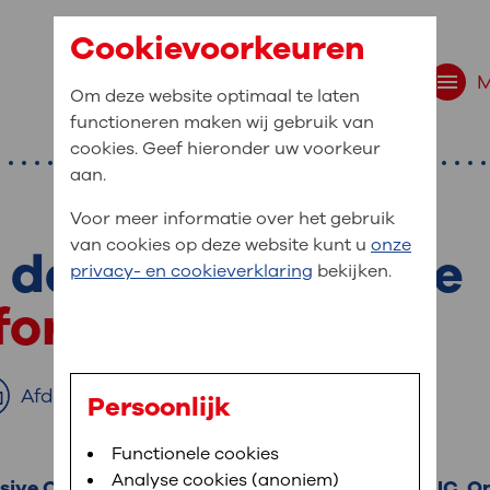
Cookievoorkeuren
Om deze website optimaal te laten
functioneren maken wij gebruik van
cookies. Geef hieronder uw voorkeur
aan.
Voor meer informatie over het gebruik
van cookies op deze website kunt u
onze
 de Intensive Care
r bent u naar op zo
privacy- en cookieverklaring
bekijken.
 website navigatie
nformatie
e uw medische gegevens
en
Afdrukken
Persoonlijk
van OLVG. In MijnOLVG kunt u uw medische
Bloedafname
Functionele cookies
,
MijnOLVG
,
Digitalisering
neer het u uitkomt. OLVG breidt MijnOLVG
Analyse cookies (anoniem)
ve Care. De afkorting voor Intensive Care is IC. O