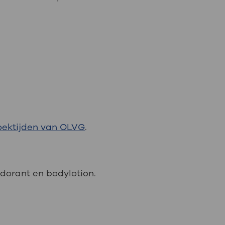
oektijden van OLVG
.
odorant en bodylotion.