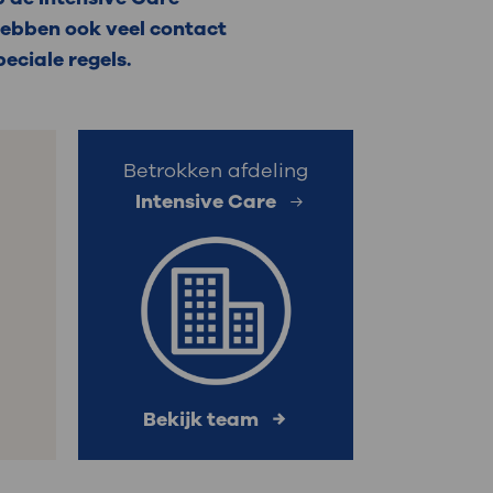
hebben ook veel contact
: naar uw dossier
eciale regels.
Inloggen MijnOLVG
Betrokken afdeling
Intensive Care
Bekijk team