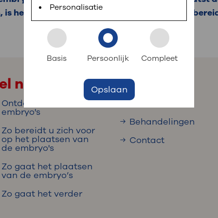
 informatie
r digitaal kunt regelen. Met MijnOLVG kunnen
Personalisatie
s het belangrijk om de baarmoeder voor te bereide
k aan OLVG
s meer
Basis
Persoonlijk
Compleet
el naar
Opslaan
jf in OLVG
Ontdooien van de
Onderzoeken
embryo's
Behandelingen
Zo bereidt u zich voor
ij OLVG
op het plaatsen van
Contact
de embryo's
Zo gaat het plaatsen
van de embryo’s
Zo gaat het verder