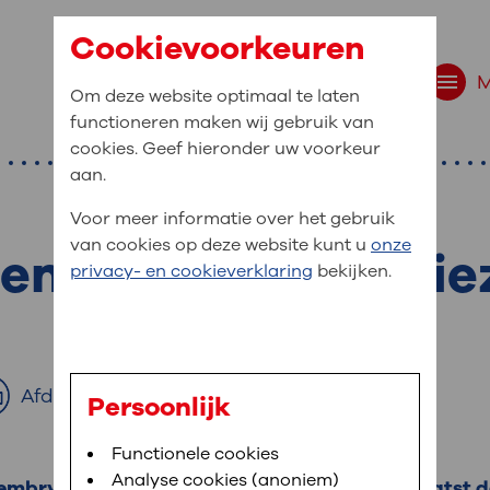
Cookievoorkeuren
Om deze website optimaal te laten
functioneren maken wij gebruik van
cookies. Geef hieronder uw voorkeur
aan.
Voor meer informatie over het gebruik
van cookies op deze website kunt u
onze
 embryo’s na invrie
r bent u naar op zo
privacy- en cookieverklaring
bekijken.
 website navigatie
e uw medische gegevens
en
Afdrukken
Persoonlijk
van OLVG. In MijnOLVG kunt u uw medische
Bloedafname
Functionele cookies
,
MijnOLVG
,
Digitalisering
neer het u uitkomt. OLVG breidt MijnOLVG
Analyse cookies (anoniem)
 embryoloog ingevroren embryo’s. De arts plaatst d