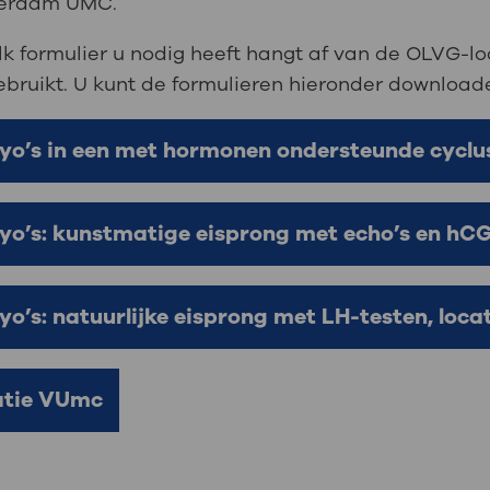
sterdam UMC.
elk formulier u nodig heeft hangt af van de OLVG-lo
bruikt. U kunt de formulieren hieronder download
yo’s in een met hormonen ondersteunde cyclu
o’s: kunstmatige eisprong met echo’s en hCG 
o’s: natuurlijke eisprong met LH-testen, loc
atie VUmc