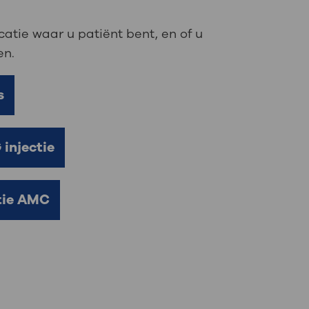
catie waar u patiënt bent, en of u
en.
s
injectie
atie AMC