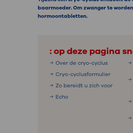
Medische
steeds verder uit, zodat u zelf mee
baarmoeder. Om zwanger te worden, i
we u sneller helpen.
hormoontabletten.
Uw bezoe
Direct naar MijnOLVG
Lee
: op deze pagina sn
Uw verbli
Over de cryo-cyclus
Cryo-cyclusformulier
Werken b
Zo bereidt u zich voor
Echo
Contact