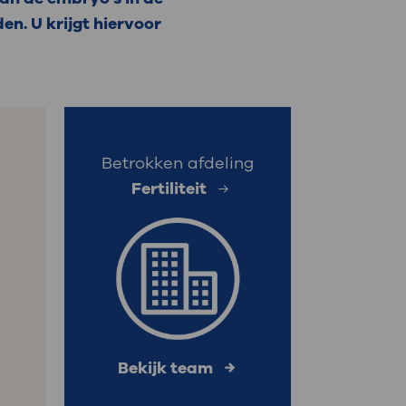
n. U krijgt hiervoor
: naar uw dossier
Inloggen MijnOLVG
Betrokken afdeling
Fertiliteit
Bekijk team