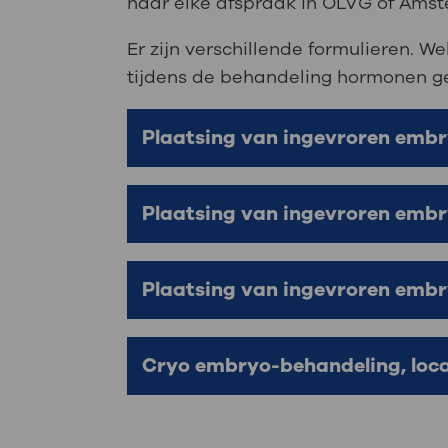
naar elke afspraak in OLVG of Am
Er zijn verschillende formulieren. W
tijdens de behandeling hormonen ge
Plaatsing van ingevroren embr
Plaatsing van ingevroren embry
Plaatsing van ingevroren embry
Cryo embryo-behandeling, loc