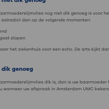
 niet dik genoeg
baarmoederslijmvlies nog niet dik genoeg is voor 
kt estradiol dan op de volgende momenten:
tend
 gaat slapen
ar het ziekenhuis voor een echo. De arts kijkt da
s dik genoeg
baarmoederslijmvlies dik is, dan is uw baarmoeder 
t u wanneer uw afspraak in Amsterdam UMC bekend