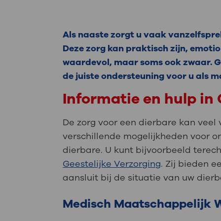
Medische
steeds verder uit, zodat u zelf mee
we u sneller helpen.
Als naaste zorgt u vaak vanzelfspre
Uw bezoe
Deze zorg kan praktisch zijn, emotione
Direct naar MijnOLVG
Lee
waardevol, maar soms ook zwaar. G
de juiste ondersteuning voor u als 
Uw verbli
Informatie en hulp in
De zorg voor een dierbare kan veel 
verschillende mogelijkheden voor 
Werken b
dierbare. U kunt bijvoorbeeld terech
Geestelijke Verzorging
. Zij bieden e
aansluit bij de situatie van uw dier
Contact
Medisch Maatschappelijk 