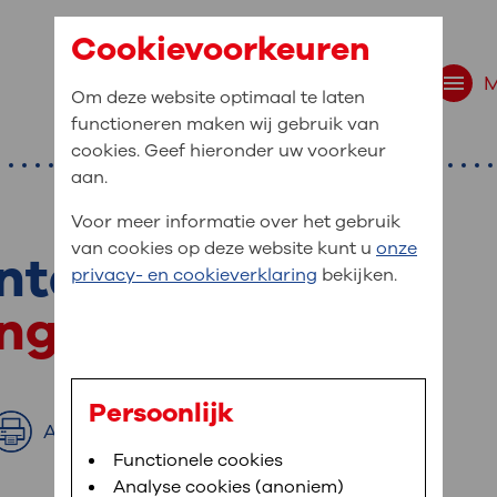
Cookievoorkeuren
Om deze website optimaal te laten
functioneren maken wij gebruik van
cookies. Geef hieronder uw voorkeur
aan.
Voor meer informatie over het gebruik
van cookies op deze website kunt u
onze
ntelzorgers
r bent u naar op zo
privacy- en cookieverklaring
bekijken.
 website navigatie
ng voor u
e uw medische gegevens
en
Persoonlijk
Afdrukken
van OLVG. In MijnOLVG kunt u uw medische
Bloedafname
Functionele cookies
,
MijnOLVG
,
Digitalisering
neer het u uitkomt. OLVG breidt MijnOLVG
Analyse cookies (anoniem)