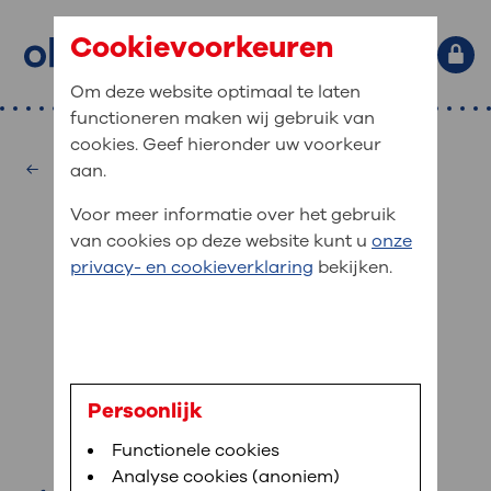
Cookievoorkeuren
Om deze website optimaal te laten
functioneren maken wij gebruik van
Primaire website navigatie
: waar bent u naar op zoek?
cookies. Geef hieronder uw voorkeur
MijnOLVG
Home
Oogheelkunde
aan.
: veilig en online uw medische
Zoekwoorden
Voor meer informatie over het gebruik
gegevens inzien
Afdelingen
van cookies op deze website kunt u
onze
Veel gezocht:
Bloedafname
,
MijnOLVG
,
Digitalisering
privacy- en cookieverklaring
bekijken.
MijnOLVG is het patiëntenportaal van OLVG. In
Medische informatie
MijnOLVG kunt u uw medische gegevens zien. Op
elk moment, wanneer het u uitkomt. OLVG breidt
Uw bezoek aan OLVG
MijnOLVG steeds verder uit, zodat u zelf meer
digitaal kunt regelen. Met MijnOLVG kunnen we u
V.J. Deliën
sneller helpen.
Uw verblijf in OLVG
Persoonlijk
orthoptist
Functionele cookies
Direct naar MijnOLVG
Lees meer
Werken bij OLVG
Analyse cookies (anoniem)