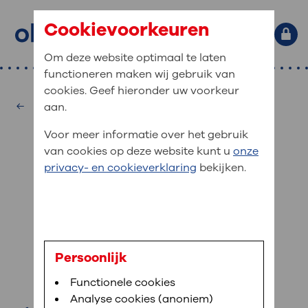
Cookievoorkeuren
Om deze website optimaal te laten
functioneren maken wij gebruik van
Primaire website navigatie
: waar bent u naar op zoek?
cookies. Geef hieronder uw voorkeur
MijnOLVG
Home
Oogheelkunde
aan.
: veilig en online uw medische
Zoekwoorden
Voor meer informatie over het gebruik
gegevens inzien
Afdelingen
van cookies op deze website kunt u
onze
Veel gezocht:
Bloedafname
,
MijnOLVG
,
Uw bezoek
privacy- en cookieverklaring
bekijken.
MijnOLVG is het patiëntenportaal van OLVG. In
Medische informatie
aan OLVG
MijnOLVG kunt u uw medische gegevens zien. Op
elk moment, wanneer het u uitkomt. OLVG breidt
Uw bezoek aan OLVG
MijnOLVG steeds verder uit, zodat u zelf meer
digitaal kunt regelen. Met MijnOLVG kunnen we u
M. Chakari
sneller helpen.
Uw verblijf in OLVG
Persoonlijk
orthoptist
Functionele cookies
Direct naar MijnOLVG
Lees meer
Werken bij OLVG
Analyse cookies (anoniem)