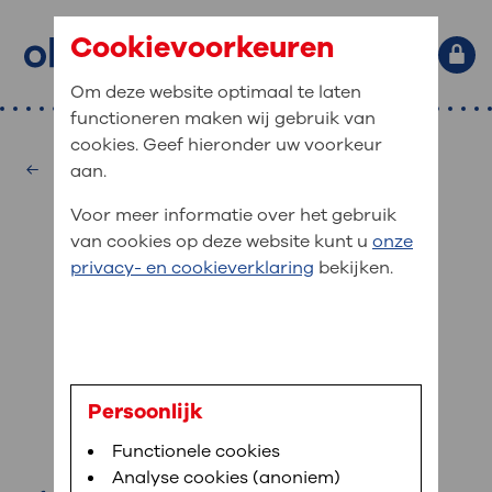
Cookievoorkeuren
Om deze website optimaal te laten
functioneren maken wij gebruik van
Primaire website navigatie
: waar bent u naar op zoek?
cookies. Geef hieronder uw voorkeur
MijnOLVG
Home
Ergotherapie
aan.
: veilig en online uw medische
Zoekwoorden
Voor meer informatie over het gebruik
gegevens inzien
Afdelingen
van cookies op deze website kunt u
onze
Veel gezocht:
Bloedafname
,
MijnOLVG
,
Digitalisering
privacy- en cookieverklaring
bekijken.
MijnOLVG is het patiëntenportaal van OLVG. In
Medische informatie
MijnOLVG kunt u uw medische gegevens zien. Op
elk moment, wanneer het u uitkomt. OLVG breidt
Uw bezoek aan OLVG
MijnOLVG steeds verder uit, zodat u zelf meer
digitaal kunt regelen. Met MijnOLVG kunnen we u
M. Hultzer
sneller helpen.
Uw verblijf in OLVG
Persoonlijk
ergotherapeut
Functionele cookies
Direct naar MijnOLVG
Lees meer
Werken bij OLVG
Analyse cookies (anoniem)