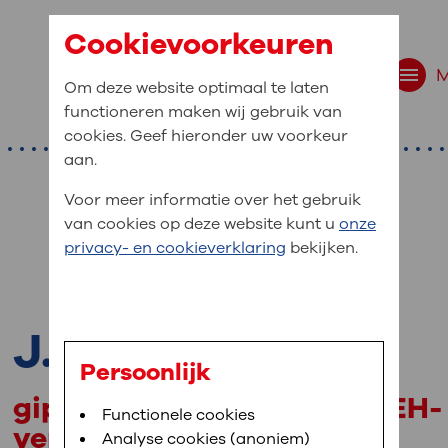
Cookievoorkeuren
Om deze website optimaal te laten
functioneren maken wij gebruik van
cookies. Geef hieronder uw voorkeur
aan.
Voor meer informatie over het gebruik
van cookies op deze website kunt u
onze
r bent u naar op zo
privacy- en cookieverklaring
bekijken.
 website navigatie
e uw medische gegevens
J.P. Sturm
en
Persoonlijk
gipsverbandmeester en SEH-
van OLVG. In MijnOLVG kunt u uw medische
Bloedafname
Functionele cookies
,
MijnOLVG
,
Digitalisering
verpleegkundige
neer het u uitkomt. OLVG breidt MijnOLVG
Analyse cookies (anoniem)