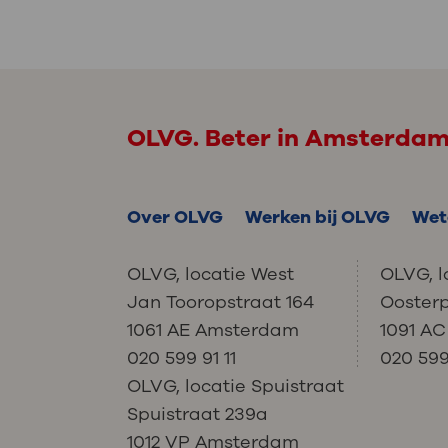
OLVG. Beter in Amsterda
Over OLVG
Werken bij OLVG
Wet
OLVG, locatie West
OLVG, l
Jan Tooropstraat 164
Ooster
1061 AE Amsterdam
1091 A
020 599 91 11
020 599 
OLVG, locatie Spuistraat
Spuistraat 239a
1012 VP Amsterdam