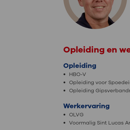
Medische
steeds verder uit, zodat u zelf mee
we u sneller helpen.
Uw bezoe
Direct naar MijnOLVG
Lee
Opleiding en w
Uw verbli
Opleiding
HBO-V
Werken b
Opleiding voor Spoede
Opleiding Gipsverband
Werkervaring
Contact
OLVG
Voormalig Sint Lucas A