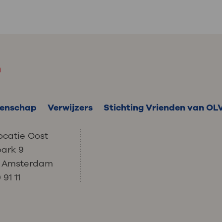
m
enschap
Verwijzers
Stichting Vrienden van OL
ocatie Oost
park 9
C Amsterdam
91 11