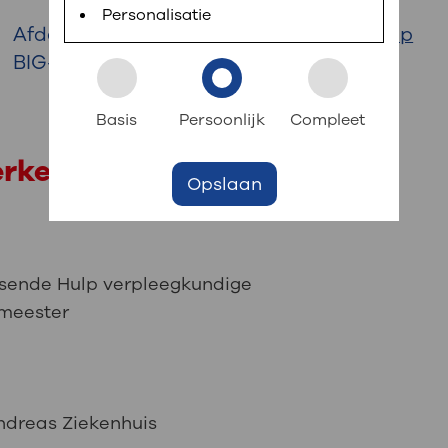
 informatie
r digitaal kunt regelen. Met MijnOLVG kunnen
Personalisatie
Afdeling:
Gipskamer
|
Spoedeisende Hulp
BIG-nummer: 89062188130
k aan OLVG
s meer
Basis
Persoonlijk
Compleet
erkervaring
Opslaan
jf in OLVG
ij OLVG
isende Hulp verpleegkundige
meester
ndreas Ziekenhuis