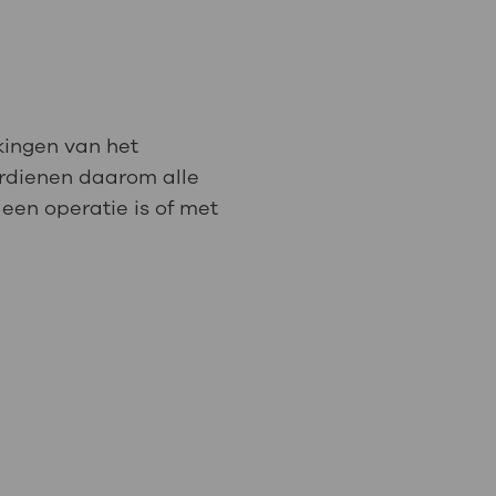
: naar uw dossier
Inloggen MijnOLVG
kingen van het
rdienen daarom alle
een operatie is of met