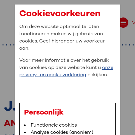
Cookievoorkeuren
Om deze website optimaal te laten
functioneren maken wij gebruik van
cookies. Geef hieronder uw voorkeur
aan.
Voor meer informatie over het gebruik
van cookies op deze website kunt u
onze
r bent u naar op zo
privacy- en cookieverklaring
bekijken.
 website navigatie
e uw medische gegevens
J. Hendriks
en
Persoonlijk
ANIOS
van OLVG. In MijnOLVG kunt u uw medische
Bloedafname
Functionele cookies
,
MijnOLVG
,
Digitalisering
neer het u uitkomt. OLVG breidt MijnOLVG
Analyse cookies (anoniem)