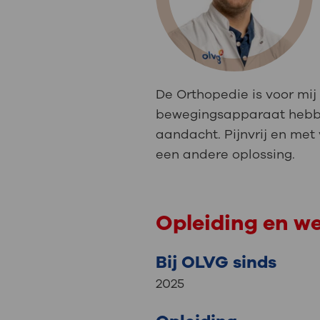
Medische
steeds verder uit, zodat u zelf mee
we u sneller helpen.
Uw bezoe
Direct naar MijnOLVG
Lee
De Orthopedie is voor mi
bewegingsapparaat hebben
Uw verbli
aandacht. Pijnvrij en met
een andere oplossing.
Werken b
Opleiding en w
Bij OLVG sinds
Contact
2025