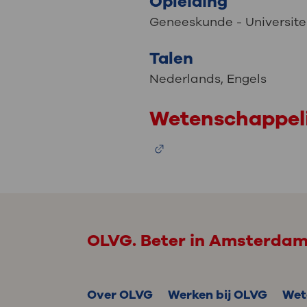
Opleiding
Geneeskunde - Universite
Talen
Nederlands
,
Engels
Wetenschappeli
OLVG. Beter in Amsterda
Over OLVG
Werken bij OLVG
Wet