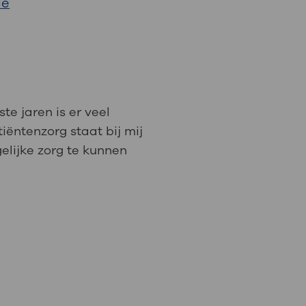
de
: naar uw dossier
Inloggen MijnOLVG
te jaren is er veel
ëntenzorg staat bij mij
elijke zorg te kunnen