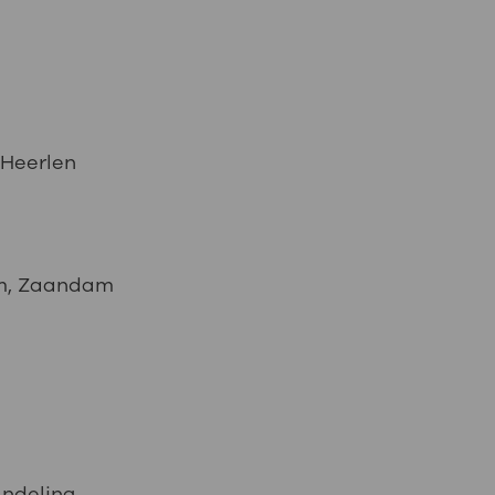
 Heerlen
m, Zaandam
ndeling