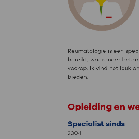
Medische
steeds verder uit, zodat u zelf mee
we u sneller helpen.
Uw bezoe
Direct naar MijnOLVG
Lee
Reumatologie is een specia
Uw verbli
bereikt, waaronder beter
voorop. Ik vind het leuk 
bieden.
Werken b
Opleiding en w
Contact
Specialist sinds
2004