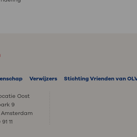
m
enschap
Verwijzers
Stichting Vrienden van OL
ocatie Oost
park 9
C Amsterdam
91 11