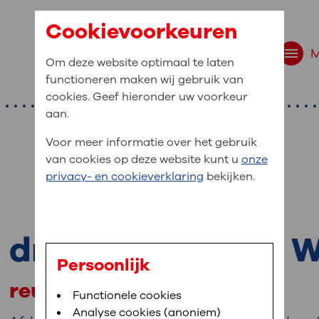
Cookievoorkeuren
Om deze website optimaal te laten
functioneren maken wij gebruik van
cookies. Geef hieronder uw voorkeur
aan.
Voor meer informatie over het gebruik
van cookies op deze website kunt u
onze
r bent u naar op zo
privacy- en cookieverklaring
bekijken.
 website navigatie
e uw medische gegevens
drs. W.F. van der 
en
Persoonlijk
reumatoloog
van OLVG. In MijnOLVG kunt u uw medische
Bloedafname
Functionele cookies
,
MijnOLVG
,
Digitalisering
neer het u uitkomt. OLVG breidt MijnOLVG
Analyse cookies (anoniem)