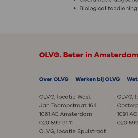
Biological toediening
OLVG. Beter in Amsterda
Over OLVG
Werken bij OLVG
Wet
OLVG, locatie West
OLVG, l
Jan Tooropstraat 164
Ooster
1061 AE Amsterdam
1091 A
020 599 91 11
020 599 
OLVG, locatie Spuistraat