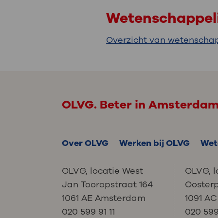
Wetenschappeli
Overzicht van wetenschap
OLVG. Beter in Amsterda
Over OLVG
Werken bij OLVG
Wet
OLVG, locatie West
OLVG, l
Jan Tooropstraat 164
Ooster
1061 AE Amsterdam
1091 A
020 599 91 11
020 599 