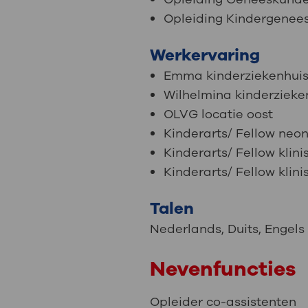
Opleiding Kindergene
Werkervaring
Emma kinderziekenhui
Wilhelmina kinderzieke
OLVG locatie oost
Kinderarts/ Fellow neo
Kinderarts/ Fellow klin
Kinderarts/ Fellow klin
Talen
Nederlands
,
Duits
,
Engels
Nevenfuncties
Opleider co-assistenten