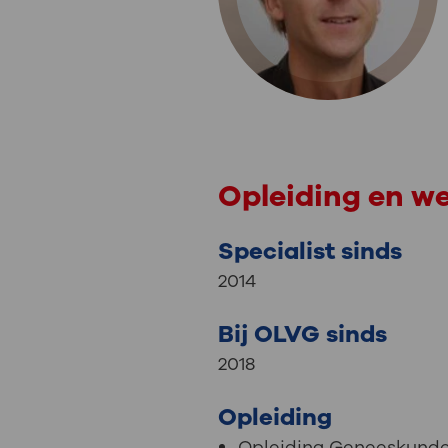
Medische
steeds verder uit, zodat u zelf mee
we u sneller helpen.
Uw bezoe
Direct naar MijnOLVG
Lee
Uw verbli
Opleiding en w
Specialist sinds
2014
Werken b
Bij OLVG sinds
2018
Contact
Opleiding
Opleiding Geneeskunde