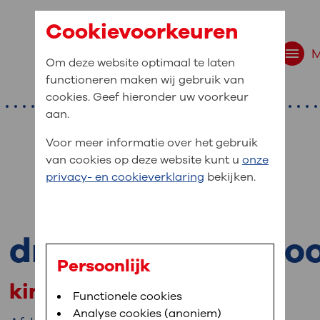
Cookievoorkeuren
Om deze website optimaal te laten
functioneren maken wij gebruik van
cookies. Geef hieronder uw voorkeur
aan.
Voor meer informatie over het gebruik
van cookies op deze website kunt u
onze
r bent u naar op zo
privacy- en cookieverklaring
bekijken.
 website navigatie
e uw medische gegevens
drs. J.V. Schilpero
en
Persoonlijk
kinderarts
van OLVG. In MijnOLVG kunt u uw medische
Bloedafname
Functionele cookies
,
MijnOLVG
,
Digitalisering
neer het u uitkomt. OLVG breidt MijnOLVG
Analyse cookies (anoniem)