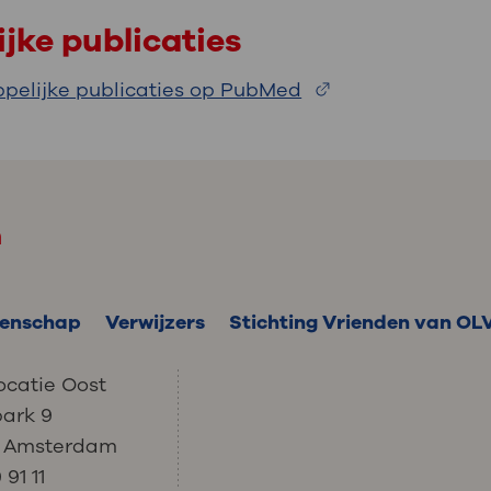
jke publicaties
pelijke publicaties op PubMed
m
enschap
Verwijzers
Stichting Vrienden van OL
ocatie Oost
park 9
C Amsterdam
91 11