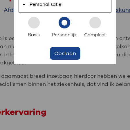
 informatie
r digitaal kunt regelen. Met MijnOLVG kunnen
Personalisatie
Afdeling:
Radiologie en Nucleaire geneesku
k aan OLVG
s meer
Basis
Persoonlijk
Compleet
is een veelzijdig, dynamisch vak dat volop in ontw
an nieuwe radionucliden zijn we in staat om telke
Opslaan
jf in OLVG
s in beeld te brengen, zowel op het gebied van dia
 vakgebied.
s daarnaast breed inzetbaar, hierdoor hebben we
ij OLVG
cialismen binnen het ziekenhuis, dat vind ik belang
erkervaring