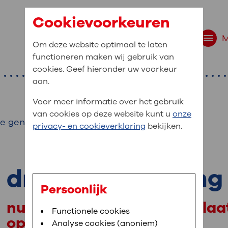
Cookievoorkeuren
Om deze website optimaal te laten
functioneren maken wij gebruik van
cookies. Geef hieronder uw voorkeur
aan.
Voor meer informatie over het gebruik
van cookies op deze website kunt u
onze
ire geneeskunde
r bent u naar op zo
privacy- en cookieverklaring
bekijken.
 website navigatie
e uw medische gegevens
drs. J.A.F. de Jong
en
Persoonlijk
nucleair geneeskundige, pla
van OLVG. In MijnOLVG kunt u uw medische
Bloedafname
Functionele cookies
,
MijnOLVG
,
Uw bezoek aan OLVG
opleider Radiologie
neer het u uitkomt. OLVG breidt MijnOLVG
Analyse cookies (anoniem)