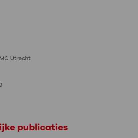
MC Utrecht
g
jke publicaties