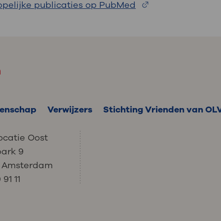
pelijke publicaties op PubMed
m
enschap
Verwijzers
Stichting Vrienden van OL
ocatie Oost
park 9
C Amsterdam
91 11