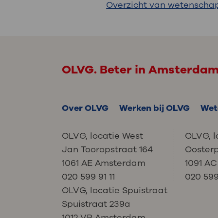
Overzicht van wetenschap
OLVG. Beter in Amsterda
Over OLVG
Werken bij OLVG
Wet
OLVG, locatie West
OLVG, l
Jan Tooropstraat 164
Ooster
1061 AE Amsterdam
1091 A
020 599 91 11
020 599 
OLVG, locatie Spuistraat
Spuistraat 239a
1012 VP Amsterdam