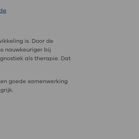
nde
: naar uw dossier
Inloggen MijnOLVG
ikkeling is. Door de
ns nauwkeuriger bij
gnostiek als therapie. Dat
 een goede samenwerking
rijk.