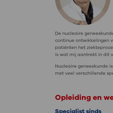
Medische
steeds verder uit, zodat u zelf mee
we u sneller helpen.
Uw bezoe
Direct naar MijnOLVG
Lee
De nucleaire geneeskunde 
continue ontwikkelingen v
Uw verbli
patiënten het ziekteproce
is wat mij aantrekt in dit
Nucleaire geneeskunde i
Werken b
met veel verschillende spe
Contact
Opleiding en w
Specialist sinds