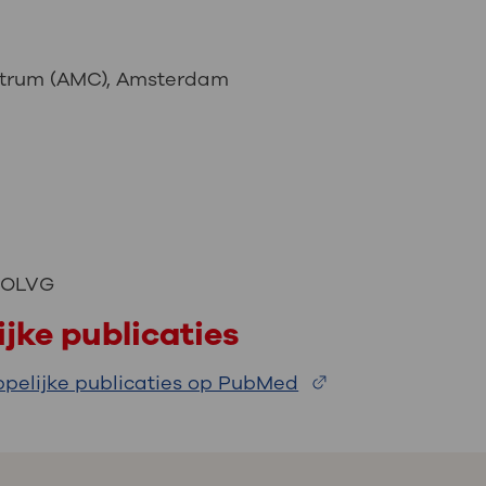
trum (AMC), Amsterdam
f OLVG
jke publicaties
pelijke publicaties op PubMed