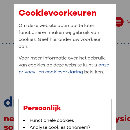
Cookievoorkeuren
Om deze website optimaal te laten
functioneren maken wij gebruik van
cookies. Geef hieronder uw voorkeur
aan.
Voor meer informatie over het gebruik
van cookies op deze website kunt u
onze
r bent u naar op zo
privacy- en cookieverklaring
bekijken.
 website navigatie
e uw medische gegevens
drs. J. Citroen
en
Persoonlijk
neuroloog, klinisch neurofysi
van OLVG. In MijnOLVG kunt u uw medische
Bloedafname
Functionele cookies
,
MijnOLVG
,
Digitalisering
somnoloog
neer het u uitkomt. OLVG breidt MijnOLVG
Analyse cookies (anoniem)