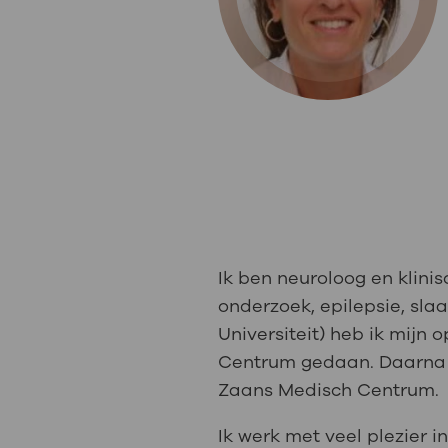
Medische
steeds verder uit, zodat u zelf mee
we u sneller helpen.
Uw bezoe
Direct naar MijnOLVG
Lee
Uw verbli
Ik ben neuroloog en klinis
Werken b
onderzoek, epilepsie, sla
Universiteit) heb ik mijn
Centrum gedaan. Daarna b
Contact
Zaans Medisch Centrum.
Ik werk met veel plezier i