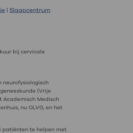
ie
|
Slaapcentrum
: naar uw dossier
Inloggen MijnOLVG
uur bij cervicale
h neurofysiologisch
e geneeskunde (Vrije
 het Academisch Medisch
enhuis, nu OLVG, en het
el patiënten te helpen met