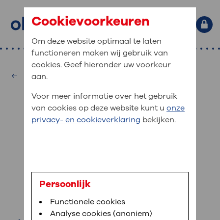
Cookievoorkeuren
Om deze website optimaal te laten
functioneren maken wij gebruik van
Primaire website navigatie
: waar bent u naar op zoek?
cookies. Geef hieronder uw voorkeur
MijnOLVG
Home
Orthopedie
aan.
: veilig en online uw medische
Zoekwoorden
Voor meer informatie over het gebruik
gegevens inzien
Afdelingen
van cookies op deze website kunt u
onze
Veel gezocht:
Bloedafname
,
MijnOLVG
,
Digitalisering
privacy- en cookieverklaring
bekijken.
MijnOLVG is het patiëntenportaal van OLVG. In
Medische informatie
MijnOLVG kunt u uw medische gegevens zien. Op
elk moment, wanneer het u uitkomt. OLVG breidt
Uw bezoek aan OLVG
MijnOLVG steeds verder uit, zodat u zelf meer
digitaal kunt regelen. Met MijnOLVG kunnen we u
dr. S.N.W. Vorrink
sneller helpen.
Uw verblijf in OLVG
Persoonlijk
wetenschapscoördinator
Functionele cookies
Direct naar MijnOLVG
Lees meer
Werken bij OLVG
Analyse cookies (anoniem)