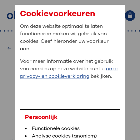
Cookievoorkeuren
Om deze website optimaal te laten
functioneren maken wij gebruik van
Primaire website navigatie
: waar bent u naar op zoek?
cookies. Geef hieronder uw voorkeur
MijnOLVG
Home
Hartcentrum
aan.
: veilig en online uw medische
Zoekwoorden
Voor meer informatie over het gebruik
gegevens inzien
Afdelingen
van cookies op deze website kunt u
onze
Veel gezocht:
Bloedafname
,
MijnOLVG
,
Digitalisering
privacy- en cookieverklaring
bekijken.
MijnOLVG is het patiëntenportaal van OLVG. In
Medische informatie
MijnOLVG kunt u uw medische gegevens zien. Op
elk moment, wanneer het u uitkomt. OLVG breidt
Uw bezoek aan OLVG
MijnOLVG steeds verder uit, zodat u zelf meer
digitaal kunt regelen. Met MijnOLVG kunnen we u
dr. R. Bholasingh
sneller helpen.
Uw verblijf in OLVG
Persoonlijk
cardioloog
Functionele cookies
Direct naar MijnOLVG
Lees meer
Werken bij OLVG
Analyse cookies (anoniem)