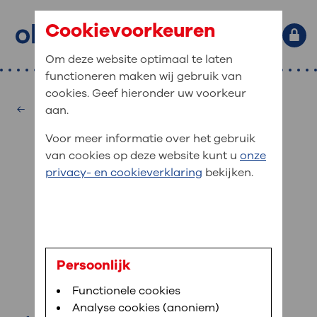
Cookievoorkeuren
Om deze website optimaal te laten
functioneren maken wij gebruik van
Primaire website navigatie
: waar bent u naar op zoek?
cookies. Geef hieronder uw voorkeur
MijnOLVG
Home
Kindergeneeskunde
aan.
: veilig en online uw medische
Zoekwoorden
Voor meer informatie over het gebruik
gegevens inzien
Afdelingen
van cookies op deze website kunt u
onze
Veel gezocht:
Bloedafname
,
MijnOLVG
,
Digitalisering
privacy- en cookieverklaring
bekijken.
MijnOLVG is het patiëntenportaal van OLVG. In
Medische informatie
MijnOLVG kunt u uw medische gegevens zien. Op
elk moment, wanneer het u uitkomt. OLVG breidt
Uw bezoek aan OLVG
MijnOLVG steeds verder uit, zodat u zelf meer
digitaal kunt regelen. Met MijnOLVG kunnen we u
dr. Q.M. van Dellen
sneller helpen.
Uw verblijf in OLVG
Persoonlijk
kinderarts
Functionele cookies
Direct naar MijnOLVG
Lees meer
Werken bij OLVG
Analyse cookies (anoniem)