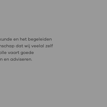
: naar uw dossier
Inloggen MijnOLVG
skunde en het begeleiden
schap dat wij veelal zelf
olle vaart goede
n en adviseren.