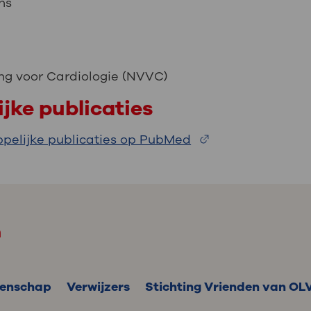
ns
ng voor Cardiologie (NVVC)
jke publicaties
pelijke publicaties op PubMed
m
enschap
Verwijzers
Stichting Vrienden van OL