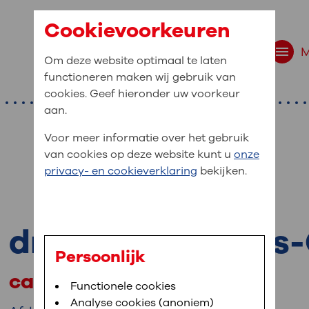
Cookievoorkeuren
Om deze website optimaal te laten
functioneren maken wij gebruik van
cookies. Geef hieronder uw voorkeur
aan.
Voor meer informatie over het gebruik
van cookies op deze website kunt u
onze
r bent u naar op zo
privacy- en cookieverklaring
bekijken.
 website navigatie
e uw medische gegevens
dr. M.J.A. Wolters
en
Persoonlijk
cardioloog
van OLVG. In MijnOLVG kunt u uw medische
Bloedafname
Functionele cookies
,
MijnOLVG
,
Digitalisering
neer het u uitkomt. OLVG breidt MijnOLVG
Analyse cookies (anoniem)