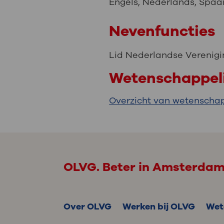
Engels
,
Nederlands
,
Spaa
Nevenfuncties
Lid Nederlandse Verenigi
Wetenschappeli
Overzicht van wetenschap
OLVG. Beter in Amsterda
Over OLVG
Werken bij OLVG
Wet