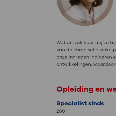
Medische
steeds verder uit, zodat u zelf mee
we u sneller helpen.
Uw bezoe
Direct naar MijnOLVG
Lee
Wat dit vak voor mij zo 
Uw verbli
van de chronische zieke p
onze ingrepen indiceren 
ontwikkelingen, waardoor
Werken b
Opleiding en w
Contact
Specialist sinds
2001