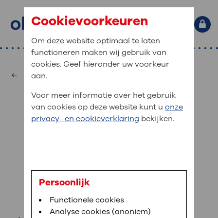
Cookievoorkeuren
Om deze website optimaal te laten
functioneren maken wij gebruik van
Primaire website navigatie
: waar bent u naar op zoek?
cookies. Geef hieronder uw voorkeur
MijnOLVG
Home
Oogheelkunde
aan.
: veilig en online uw medische
Zoekwoorden
Voor meer informatie over het gebruik
gegevens inzien
Afdelingen
van cookies op deze website kunt u
onze
Veel gezocht:
Bloedafname
,
MijnOLVG
,
Digitalisering
privacy- en cookieverklaring
bekijken.
MijnOLVG is het patiëntenportaal van OLVG. In
Medische informatie
MijnOLVG kunt u uw medische gegevens zien. Op
elk moment, wanneer het u uitkomt. OLVG breidt
Uw bezoek aan OLVG
MijnOLVG steeds verder uit, zodat u zelf meer
digitaal kunt regelen. Met MijnOLVG kunnen we u
dr. J.V. Ongkosuwito
sneller helpen.
Uw verblijf in OLVG
Persoonlijk
oogarts
Functionele cookies
Direct naar MijnOLVG
Lees meer
Werken bij OLVG
Analyse cookies (anoniem)