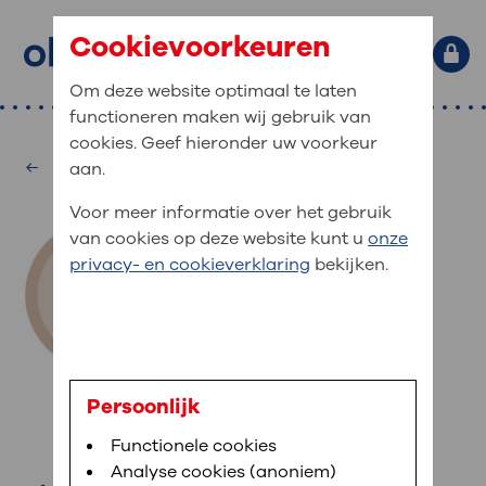
Cookievoorkeuren
Om deze website optimaal te laten
functioneren maken wij gebruik van
Primaire website navigatie
: waar bent u naar op zoek?
cookies. Geef hieronder uw voorkeur
MijnOLVG
Home
Interne Geneeskunde
aan.
: veilig en online uw medische
Zoekwoorden
Voor meer informatie over het gebruik
gegevens inzien
Afdelingen
van cookies op deze website kunt u
onze
Veel gezocht:
Bloedafname
,
MijnOLVG
,
Digitalisering
privacy- en cookieverklaring
bekijken.
MijnOLVG is het patiëntenportaal van OLVG. In
Medische informatie
MijnOLVG kunt u uw medische gegevens zien. Op
elk moment, wanneer het u uitkomt. OLVG breidt
Uw bezoek aan OLVG
MijnOLVG steeds verder uit, zodat u zelf meer
digitaal kunt regelen. Met MijnOLVG kunnen we u
A.S.E. Schaap
sneller helpen.
Uw verblijf in OLVG
Persoonlijk
diabetesverpleegkundige
Functionele cookies
Direct naar MijnOLVG
Lees meer
Werken bij OLVG
Analyse cookies (anoniem)