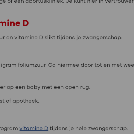
ge of een abortuskliniek. Je kunt hier in vertrouwe
amine D
uur en vitamine D slikt tijdens je zwangerschap:
illigram foliumzuur. Ga hiermee door tot en met we
er op een baby met een open rug.
st of apotheek.
icrogram
vitamine D
tijdens je hele zwangerschap.