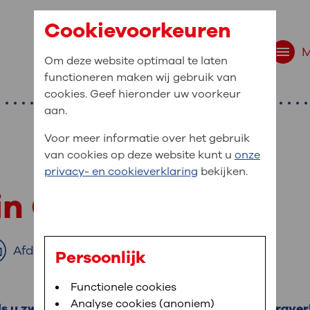
Cookievoorkeuren
Om deze website optimaal te laten
functioneren maken wij gebruik van
cookies. Geef hieronder uw voorkeur
aan.
Voor meer informatie over het gebruik
van cookies op deze website kunt u
onze
r bent u naar op zo
privacy- en cookieverklaring
bekijken.
 website navigatie
 in OLVG
e uw medische gegevens
en
Afdrukken
Persoonlijk
van OLVG. In MijnOLVG kunt u uw medische
Bloedafname
Functionele cookies
,
MijnOLVG
,
Digitalisering
neer het u uitkomt. OLVG breidt MijnOLVG
Analyse cookies (anoniem)
Als u zwanger bent, is het belangrijk dat een zorgve