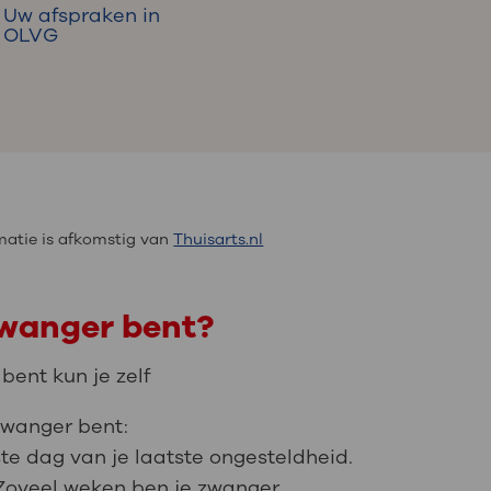
Uw afspraken in
OLVG
atie is afkomstig van
Thuisarts.nl
 zwanger bent?
bent kun je zelf
zwanger bent:
te dag van je laatste ongesteldheid.
Zoveel weken ben je zwanger.