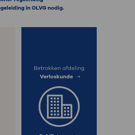
egeleiding in OLVG nodig.
: naar uw dossier
Inloggen MijnOLVG
s
Betrokken afdeling
Verloskunde