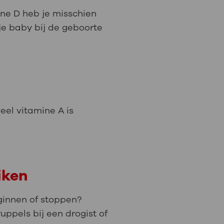
ine D heb je misschien
je baby bij de geboorte
veel vitamine A is
iken
eginnen of stoppen?
ruppels bij een drogist of