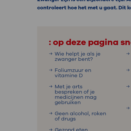
Medische
steeds verder uit, zodat u zelf mee
controleert hoe het met u gaat. Dit k
we u sneller helpen.
Uw bezoe
Direct naar MijnOLVG
Lee
: op deze pagina sn
Wie helpt je als je
Uw verbli
zwanger bent?
Foliumzuur en
vitamine D
Werken b
Met je arts
bespreken of je
medicijnen mag
gebruiken
Contact
Geen alcohol, roken
of drugs
Gezond eten,