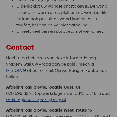
kanten komen. Bij een gewone
loodschort). Ook niet als u vaker een CT-
U denkt dat uw wondje ontstoken is. De wond
röntgenfoto komen de röntgenstralen
scan krijgt. Als u bescherming draagt,
is rood en warm of de plek om de wond is dik.
van 1 kant.
kunnen er geen goede beelden van uw
Er kan ook pus uit de wond komen. Als u
Een CT-scan maken duurt iets langer dan
lichaam gemaakt worden.
twijfelt, bel dan de verpleegafdeling.
een röntgenfoto maken. Ook wordt meer
U heeft veel pijn en paracetamol werkt niet.
Soms moet u vaker een CT-scan krijgen.
röntgenstraling gebruikt dan bij een
Bijvoorbeeld als de artsen willen weten
röntgenfoto.
Contact
hoe een ziekte bij u gaat. Hierdoor wordt
de kans op schade een klein beetje groter.
Heeft u na het lezen van deze informatie nog
Uw arts kan dit met u bespreken. Samen
vragen? Stel uw vraag aan de polikliniek via
kunt u beslissen wat u gaat doen.
MijnOLVG
of per e-mail. Op werkdagen kunt u ook
bellen.
Vertel het aan uw arts als u zwanger bent
of zwanger kunt zijn. Bij sommige
Afdeling Radiologie, locatie Oost, C1
onderzoeken is de kans een klein beetje
020 599 33 25 (op werkdagen van 08.15 tot 16.15 uur)
groter dat de straling schade veroorzaakt
radiologieoosterpark@olvg.nl
bij uw ongeboren baby. Soms is het beter
om dan geen CT-scan te maken. U kunt
Afdeling Radiologie, locatie West, route 15
hier meer over lezen op
Thuisarts
.
020 510 88 98 (op werkdagen van 08.15 tot 16.15 uur)