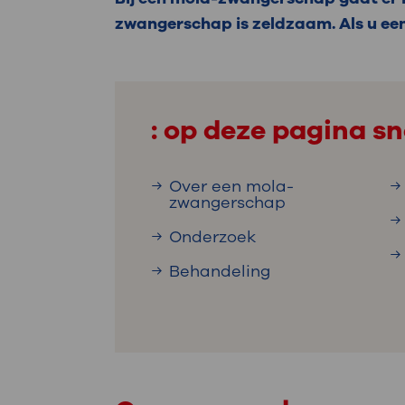
Medische
steeds verder uit, zodat u zelf mee
zwangerschap is zeldzaam. Als u ee
we u sneller helpen.
Uw bezoe
Direct naar MijnOLVG
Lee
: op deze pagina sn
Uw verbli
Over een mola-
zwangerschap
Onderzoek
Werken b
Behandeling
Contact