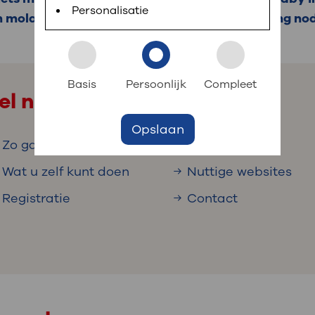
 informatie
r digitaal kunt regelen. Met MijnOLVG kunnen
Personalisatie
n mola-zwangerschap heeft, is een behandeling nod
k aan OLVG
s meer
Basis
Persoonlijk
Compleet
el naar
Opslaan
jf in OLVG
Zo gaat het verder
Onderzoeken
Wat u zelf kunt doen
Nuttige websites
Registratie
Contact
ij OLVG