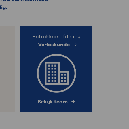
ig.
: naar uw dossier
Inloggen MijnOLVG
Betrokken afdeling
Verloskunde
Bekijk team