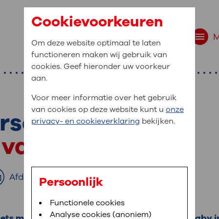
Cookievoorkeuren
Om deze website optimaal te laten
functioneren maken wij gebruik van
cookies. Geef hieronder uw voorkeur
aan.
Voor meer informatie over het gebruik
van cookies op deze website kunt u
onze
rschap
r bent u naar op zo
privacy- en cookieverklaring
bekijken.
 website navigatie
 van de placenta
e uw medische gegevens
en
Afdrukken
Persoonlijk
van OLVG. In MijnOLVG kunt u uw medische
Bloedafname
Functionele cookies
,
MijnOLVG
,
Digitalisering
neer het u uitkomt. OLVG breidt MijnOLVG
Analyse cookies (anoniem)
ts mis. Alleen de placenta groeit. Er is geen baby 