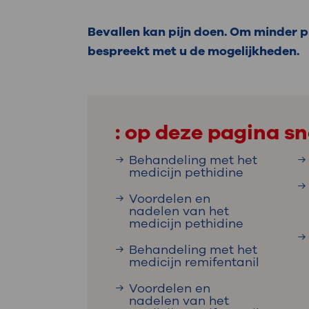
Medische
steeds verder uit, zodat u zelf mee
we u sneller helpen.
Bevallen kan pijn doen. Om minder pi
bespreekt met u de mogelijkheden.
Uw bezoe
Direct naar MijnOLVG
Lee
: op deze pagina sn
Uw verbli
Behandeling met het
medicijn pethidine
Werken b
Voordelen en
nadelen van het
medicijn pethidine
Behandeling met het
Contact
medicijn remifentanil
Voordelen en
nadelen van het