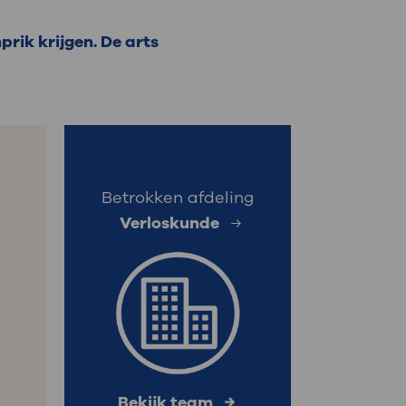
: naar uw dossier
rik krijgen. De arts
Inloggen MijnOLVG
Betrokken afdeling
Verloskunde
Bekijk team