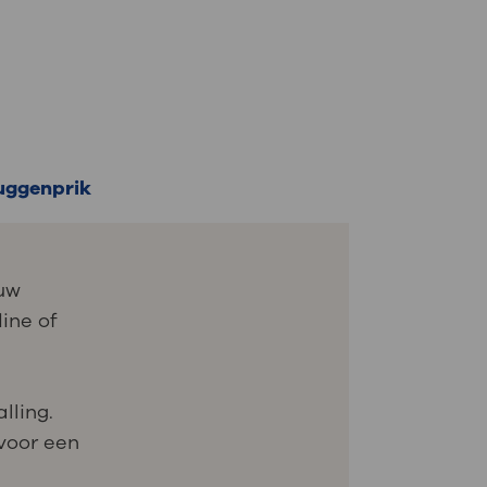
ruggenprik
 uw
ine of
lling.
 voor een