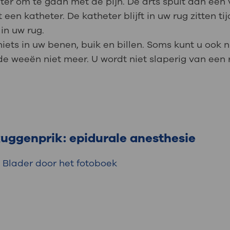
ter om te gaan met de pijn. De arts spuit dan een 
t een katheter. De katheter blijft in uw rug zitten 
in uw rug.
 niets in uw benen, buik en billen. Soms kunt u ook
 de weeën niet meer. U wordt niet slaperig van een 
uggenprik: epidurale anesthesie
Blader door het fotoboek