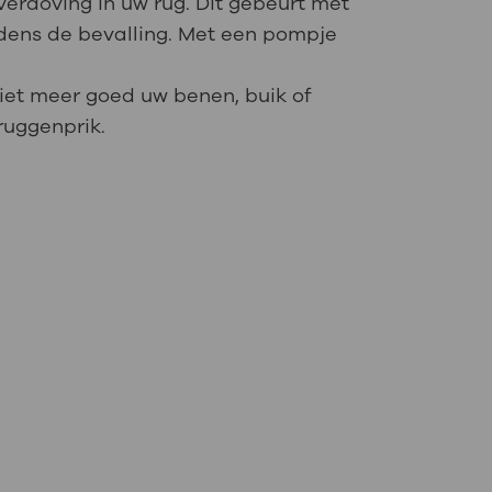
verdoving in uw rug. Dit gebeurt met
tijdens de bevalling. Met een pompje
 niet meer goed uw benen, buik of
ruggenprik.