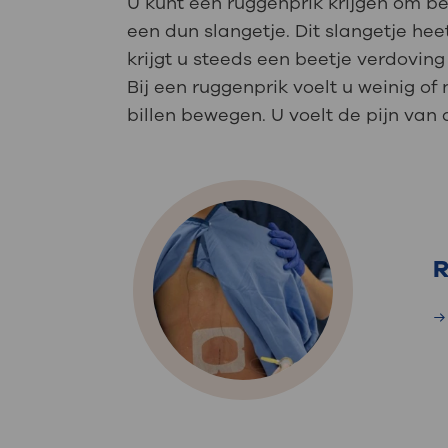
U kunt een ruggenprik krijgen om be
een dun slangetje. Dit slangetje hee
krijgt u steeds een beetje verdoving 
Bij een ruggenprik voelt u weinig of
billen bewegen. U voelt de pijn van
R