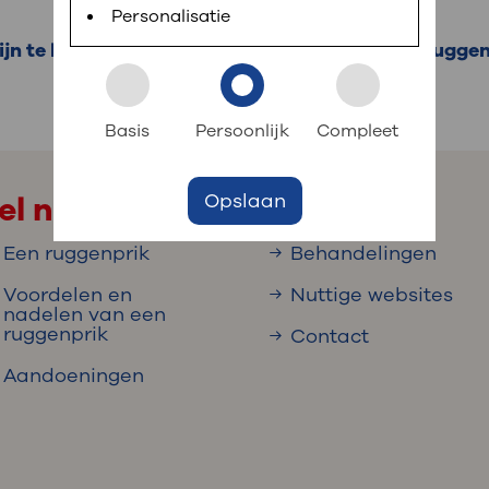
 informatie
r digitaal kunt regelen. Met MijnOLVG kunnen
Personalisatie
jn te hebben, kunt u soms medicijnen of een ruggenp
k aan OLVG
s meer
Basis
Persoonlijk
Compleet
Opslaan
el naar
jf in OLVG
Een ruggenprik
Behandelingen
Voordelen en
Nuttige websites
ij OLVG
nadelen van een
ruggenprik
Contact
Aandoeningen