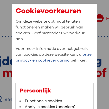
Cookievoorkeuren
Om deze website optimaal te laten
functioneren maken wij gebruik van
cookies. Geef hieronder uw voorkeur
aan.
Voor meer informatie over het gebruik
van cookies op deze website kunt u
onze
ijdens de bevalling
r bent u naar op zo
privacy- en cookieverklaring
bekijken.
 website navigatie
 met medicijnen of
e uw medische gegevens
en
Persoonlijk
van OLVG. In MijnOLVG kunt u uw medische
Afdrukken
Bloedafname
Functionele cookies
,
MijnOLVG
,
Digitalisering
neer het u uitkomt. OLVG breidt MijnOLVG
Analyse cookies (anoniem)