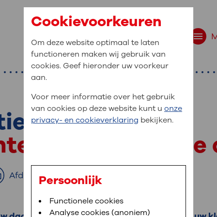
Cookievoorkeuren
Om deze website optimaal te laten
functioneren maken wij gebruik van
cookies. Geef hieronder uw voorkeur
aan.
Voor meer informatie over het gebruik
van cookies op deze website kunt u
onze
tie
r bent u naar op zo
privacy- en cookieverklaring
bekijken.
 website navigatie
hten en een betere 
e uw medische gegevens
en
Afdrukken
Persoonlijk
van OLVG. In MijnOLVG kunt u uw medische
Bloedafname
Functionele cookies
,
MijnOLVG
,
Digitalisering
neer het u uitkomt. OLVG breidt MijnOLVG
Analyse cookies (anoniem)
uw dagelijks leven. Een training kan helpen om uw 