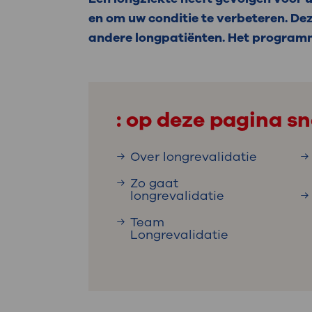
Medische
steeds verder uit, zodat u zelf mee
en om uw conditie te verbeteren. Dez
we u sneller helpen.
andere longpatiënten. Het programm
Uw bezoe
Direct naar MijnOLVG
Lee
: op deze pagina sn
Uw verbli
Over longrevalidatie
Zo gaat
longrevalidatie
Werken b
Team
Longrevalidatie
Contact