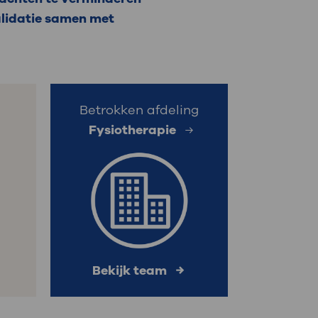
validatie samen met
: naar uw dossier
Inloggen MijnOLVG
Betrokken afdeling
Fysiotherapie
Bekijk team