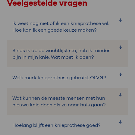
Veelgestelde vragen
Ik weet nog niet of ik een knieprothese wil.
Hoe kan ik een goede keuze maken?
Een knieprothese kan geschikt zijn als uw
Sinds ik op de wachtlijst sta, heb ik minder
knie erg beschadigd is. U kunt een
pijn in mijn knie. Wat moet ik doen?
knieprothese krijgen als andere adviezen
en behandelingen niet genoeg helpen.
Als u minder pijn heeft, bespreek dit dan
Uiteindelijk beslist u samen met uw arts of
Welk merk knieprothese gebruikt OLVG?
met uw zorgverlener. Misschien kan uw
het plaatsen van een knieprothese nodig
operatie uitgesteld worden. Neem ook bij
is. Hulp bij het maken van de keuze voor
In OLVG gebruiken de artsen
twijfel contact op met uw huisarts of uw
een knieprothese staat op de webpagina:
Wat kunnen de meeste mensen met hun
knieprothesen van Smith&Nephew en
zorgverlener in OLVG.
Nadenken over een knieprothese
.
nieuwe knie doen als ze naar huis gaan?
Zimmer Biomet.
De meeste mensen kunnen bij vertrek uit
Hoelang blijft een knieprothese goed?
het ziekenhuis de volgende activiteiten