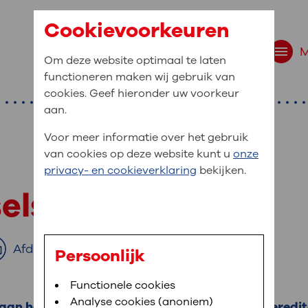
Cookievoorkeuren
Om deze website optimaal te laten
functioneren maken wij gebruik van
cookies. Geef hieronder uw voorkeur
aan.
Voor meer informatie over het gebruik
van cookies op deze website kunt u
onze
r bent u naar op zo
privacy- en cookieverklaring
bekijken.
 website navigatie
sels op de botten
e uw medische gegevens
en
Afdrukken
Persoonlijk
van OLVG. In MijnOLVG kunt u uw medische
Bloedafname
Functionele cookies
,
MijnOLVG
,
Digitalisering
neer het u uitkomt. OLVG breidt MijnOLVG
Analyse cookies (anoniem)
aan het skelet. HME-MO is de afkorting van Heredit