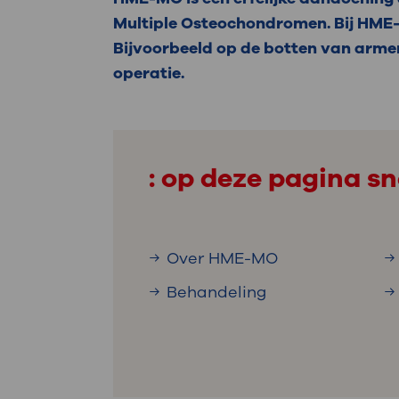
Medische
steeds verder uit, zodat u zelf mee
Multiple Osteochondromen. Bij HME-M
we u sneller helpen.
Bijvoorbeeld op de botten van armen
operatie.
Uw bezoe
Direct naar MijnOLVG
Lee
Uw verbli
: op deze pagina sn
Werken b
Over HME-MO
Behandeling
Contact