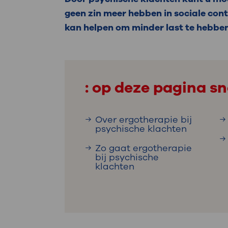
Medische
steeds verder uit, zodat u zelf mee
geen zin meer hebben in sociale con
we u sneller helpen.
kan helpen om minder last te hebbe
Uw bezoe
Direct naar MijnOLVG
Lee
: op deze pagina sn
Uw verbli
Over ergotherapie bij
psychische klachten
Werken b
Zo gaat ergotherapie
bij psychische
klachten
Contact