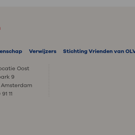
m
enschap
Verwijzers
Stichting Vrienden van OL
ocatie Oost
park 9
C Amsterdam
91 11