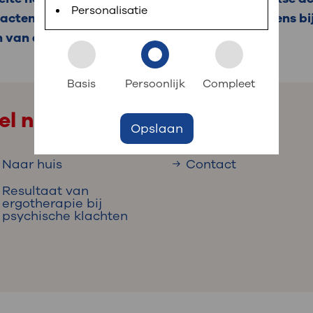
 informatie
r digitaal kunt regelen. Met MijnOLVG kunnen
Personalisatie
tacten of moeite hebben om uw aandacht ergens bij
n van deze klachten.
k aan OLVG
s meer
Basis
Persoonlijk
Compleet
el naar
Opslaan
jf in OLVG
Naar huis
Contact
Resultaat van
ij OLVG
ergotherapie bij
psychische klachten