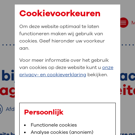
Cookievoorkeuren
Om deze website optimaal te laten
functioneren maken wij gebruik van
cookies. Geef hieronder uw voorkeur
aan.
Voor meer informatie over het gebruik
van cookies op deze website kunt u
onze
bij psychische kla
r bent u naar op zo
privacy- en cookieverklaring
bekijken.
 website navigatie
dagelijkse activitei
e uw medische gegevens
en
Afdrukken
Persoonlijk
van OLVG. In MijnOLVG kunt u uw medische
Bloedafname
Functionele cookies
,
MijnOLVG
,
Digitalisering
neer het u uitkomt. OLVG breidt MijnOLVG
Analyse cookies (anoniem)
ite hebben met het uitvoeren van uw dagelijkse act