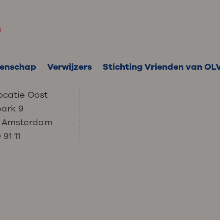
m
enschap
Verwijzers
Stichting Vrienden van OL
ocatie Oost
park 9
C Amsterdam
91 11