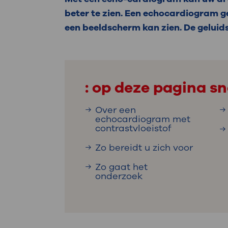
Medische
steeds verder uit, zodat u zelf mee
beter te zien. Een echocardiogram g
we u sneller helpen.
een beeldscherm kan zien. De geluids
Uw bezoe
Direct naar MijnOLVG
Lee
: op deze pagina sn
Uw verbli
Over een
echocardiogram met
contrastvloeistof
Werken b
Zo bereidt u zich voor
Zo gaat het
onderzoek
Contact