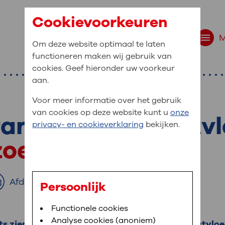
Cookievoorkeuren
Om deze website optimaal te laten
functioneren maken wij gebruik van
cookies. Geef hieronder uw voorkeur
aan.
Voor meer informatie over het gebruik
van cookies op deze website kunt u
onze
am met contrastvl
r bent u naar op zo
privacy- en cookieverklaring
bekijken.
 website navigatie
oek van het hart
e uw medische gegevens
en
Afdrukken
Persoonlijk
van OLVG. In MijnOLVG kunt u uw medische
Bloedafname
Functionele cookies
,
MijnOLVG
,
Digitalisering
neer het u uitkomt. OLVG breidt MijnOLVG
Analyse cookies (anoniem)
 zien of uw hart goed werkt. Door de contrastvloei