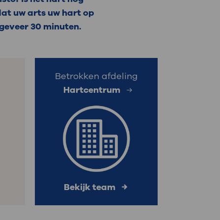
dat uw arts uw hart op
: naar uw dossier
ngeveer 30 minuten.
Inloggen MijnOLVG
Betrokken afdeling
Hartcentrum
Bekijk team