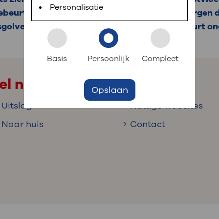
 informatie
r digitaal kunt regelen. Met MijnOLVG kunnen
Personalisatie
ebeurt via geluidsgolven. De geluidsgolven zorgen 
golven zijn niet schadelijk. Het onderzoek duurt o
k aan OLVG
s meer
Basis
Persoonlijk
Compleet
el naar
Opslaan
jf in OLVG
Uitslag
Nuttige websites
Naar huis
Contact
ij OLVG