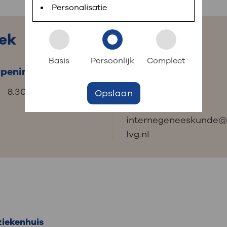
 informatie
r digitaal kunt regelen. Met MijnOLVG kunnen
Personalisatie
iek
k aan OLVG
s meer
Basis
Persoonlijk
Compleet
peningstijden
Contact
8.30-16.00 uur
020 510 88 80
Opslaan
jf in OLVG
internegeneeskunde
lvg.nl
ij OLVG
ziekenhuis