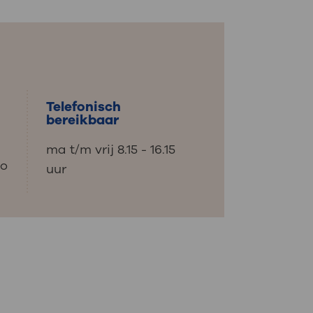
: naar uw dossier
Inloggen MijnOLVG
Telefonisch
bereikbaar
ma t/m vrij 8.15 - 16.15
@o
uur