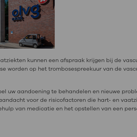
aatziekten kunnen een afspraak krijgen bij de vascul
e worden op het trombosespreekuur van de vascul
s doel uw aandoening te behandelen en nieuwe prob
 aandacht voor de risicofactoren die hart- en vaatz
behulp van medicatie en het opstellen van een pers