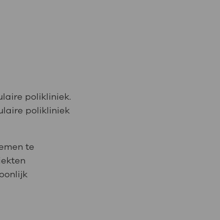
aire polikliniek.
aire polikliniek
lemen te
iekten
oonlijk