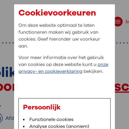
Cookievoorkeuren
Om deze website optimaal te laten
functioneren maken wij gebruik van
cookies. Geef hieronder uw voorkeur
aan.
Voor meer informatie over het gebruik
van cookies op deze website kunt u
onze
likliniek
r bent u naar op zo
privacy- en cookieverklaring
bekijken.
 website navigatie
oor terecht bij
Vasc
e uw medische gegevens
e
en
Persoonlijk
van OLVG. In MijnOLVG kunt u uw medische
Afdrukken
Bloedafname
Functionele cookies
,
MijnOLVG
,
Digitalisering
neer het u uitkomt. OLVG breidt MijnOLVG
Analyse cookies (anoniem)