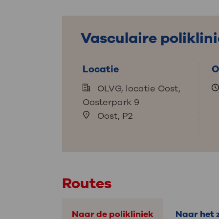
Medische
steeds verder uit, zodat u zelf mee
we u sneller helpen.
Vasculaire poliklin
Uw bezoe
Direct naar MijnOLVG
Lee
Locatie
O
OLVG, locatie Oost,
Uw verbli
Oosterpark 9
Oost, P2
Werken b
Routes
Contact
Naar de polikliniek
Naar het 