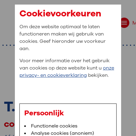
Cookievoorkeuren
Om deze website optimaal te laten
functioneren maken wij gebruik van
cookies. Geef hieronder uw voorkeur
aan.
Voor meer informatie over het gebruik
van cookies op deze website kunt u
onze
r bent u naar op zo
privacy- en cookieverklaring
bekijken.
 website navigatie
e uw medische gegevens
T.E.M de Jong
en
Persoonlijk
consulent stomazorg
van OLVG. In MijnOLVG kunt u uw medische
Bloedafname
Functionele cookies
,
MijnOLVG
,
Uw bezoek aan OLVG
neer het u uitkomt. OLVG breidt MijnOLVG
Analyse cookies (anoniem)