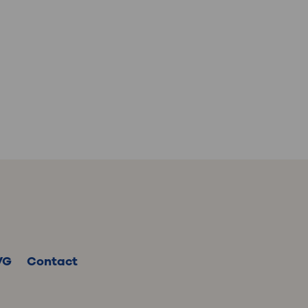
: naar uw dossier
Inloggen MijnOLVG
VG
Contact